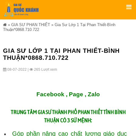
»
GIA SƯ PHAN THIẾT
»
Gia Sư Lớp 1 Tại Phan Thiết-Bình
Thuận*0868.710.722
GIA SƯ LỚP 1 TẠI PHAN THIẾT-BÌNH
THUẬN*0868.710.722
08-07-2022 |
265 Lượt xem
Facebook ,
Page
,
Zalo
TRUNG TÂM
GIA SƯ THÀNH PHỐ PHAN THIẾT TỈNH BÌNH
CÓ 3 SỨ MỆNH:
THUẬN
Góp phần nâng cao chất lượng giáo dục