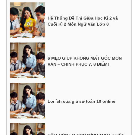
Hệ Thống Đề Thi Giữa Học Kì 2 và
Cuối Kì 2 Môn Ngữ Văn Lớp 8
6 MẸO GIÚP KHÔNG MẤT GỐC MÔN
VĂN – CHINH PHỤC 7, 8 ĐIỂM!
Loi ích của gia sư toán 10 online