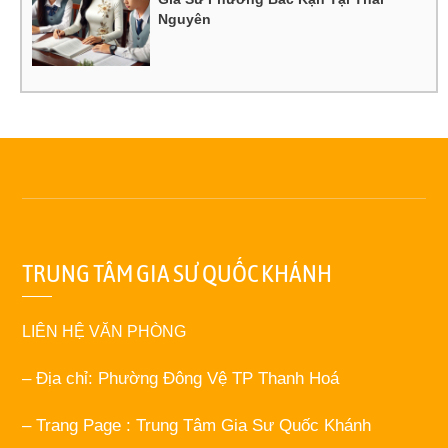
Nguyên
TRUNG TÂM GIA SƯ QUỐC KHÁNH
LIÊN HỆ VĂN PHÒNG
– Địa chỉ: Phường Đông Vệ TP Thanh Hoá
– Trang Page : Trung Tâm Gia Sư Quốc Khánh