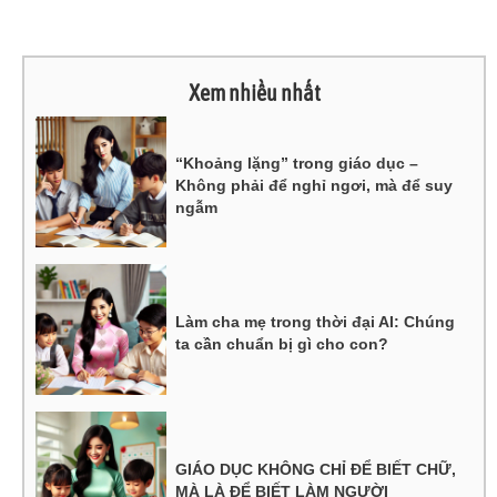
Xem nhiều nhất
“Khoảng lặng” trong giáo dục –
Không phải để nghỉ ngơi, mà để suy
ngẫm
Làm cha mẹ trong thời đại AI: Chúng
ta cần chuẩn bị gì cho con?
GIÁO DỤC KHÔNG CHỈ ĐỂ BIẾT CHỮ,
MÀ LÀ ĐỂ BIẾT LÀM NGƯỜI