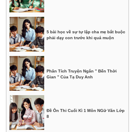
5 bài học về sự tự lập cha mẹ bắt buộc
phải dạy con trước khi quá muộn
Phân Tích Truyện Ngắn ” Bến Thời
Gian ” Của Tạ Duy Anh
Đề Ôn Thi Cuối Kì 1 Môn NGữ Văn Lớp
8