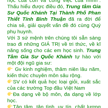
học của con và công việc của mình”.
Thấu hiểu được điều đó,
Trung tâm
Gia
Sư Quốc Khánh Tại Thành Phố Phan
Thiết Tỉnh Bình Thuận
đã ra đời để
chia sẻ, giải quyết vấn đề đó cùng Quý
phụ huynh.
Với 3 sứ mệnh trên chúng tôi sẵn sàng
trao đi những GIÁ TRỊ về tri thức, về kĩ
năng sống cho các em học sinh.
Trung
Tâm Gia Sư Quốc Khánh
tự hào với
một đội ngũ gia sư:
Gv kinh nghiệm, thâm niên lâu năm,
kiến thức chuyên môn sâu rộng.
SV có kết quả học loại giỏi, xuất sắc
của các trường Top đầu Việt Nam
Đa dạng về bộ môn, đa dạng về lớp
học.
Tận tâm, tận tình, uy tín, chất lượng