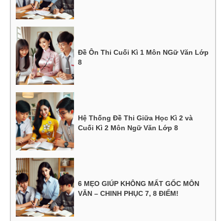
Đề Ôn Thi Cuối Kì 1 Môn NGữ Văn Lớp
8
Hệ Thống Đề Thi Giữa Học Kì 2 và
Cuối Kì 2 Môn Ngữ Văn Lớp 8
6 MẸO GIÚP KHÔNG MẤT GỐC MÔN
VĂN – CHINH PHỤC 7, 8 ĐIỂM!