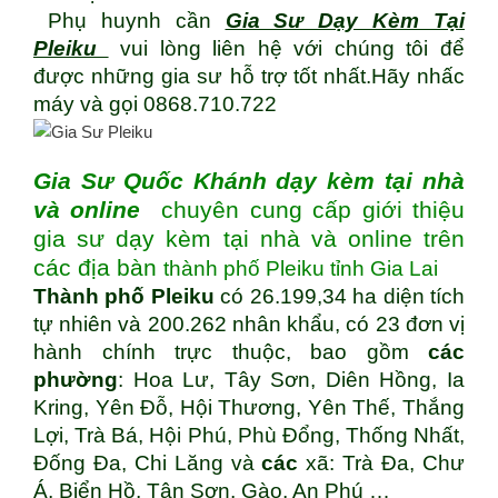
Phụ huynh cần
Gia Sư Dạy Kèm Tại
Pleiku
vui lòng liên hệ với chúng tôi để
được những gia sư hỗ trợ tốt nhất.Hãy nhấc
máy và gọi 0868.710.722
Gia Sư Quốc Khánh dạy kèm tại nhà
và online
chuyên cung cấp giới thiệu
gia sư dạy kèm tại nhà và online trên
các địa bàn
thành phố Pleiku tỉnh Gia Lai
Thành phố Pleiku
có 26.199,34 ha diện tích
tự nhiên và 200.262 nhân khẩu, có 23 đơn vị
hành chính trực thuộc, bao gồm
các
phường
: Hoa Lư, Tây Sơn, Diên Hồng, Ia
Kring, Yên Đỗ, Hội Thương, Yên Thế, Thắng
Lợi, Trà Bá, Hội Phú, Phù Đổng, Thống Nhất,
Đống Đa, Chi Lăng và
các
xã: Trà Đa, Chư
Á, Biển Hồ, Tân Sơn, Gào, An Phú …