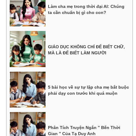
Làm cha mẹ trong thời đại AI: Chúng
ta cần chuẩn bị gì cho con?
GIÁO DỤC KHÔNG CHỈ ĐỂ BIẾT CHỮ,
MÀ LÀ ĐỂ BIẾT LÀM NGƯỜI
5 bài học về sự tự lập cha mẹ bắt buộc
phải dạy con trước khi quá muộn
Phân Tích Truyện Ngắn ” Bến Thời
Gian ” Của Tạ Duy Anh