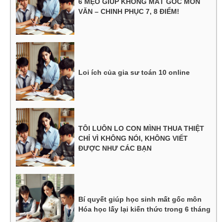
6 MẸO GIÚP KHÔNG MẤT GỐC MÔN
VĂN – CHINH PHỤC 7, 8 ĐIỂM!
Loi ích của gia sư toán 10 online
TÔI LUÔN LO CON MÌNH THUA THIỆT
CHỈ VÌ KHÔNG NÓI, KHÔNG VIẾT
ĐƯỢC NHƯ CÁC BẠN
Bí quyết giúp học sinh mất gốc môn
Hóa học lấy lại kiến thức trong 6 tháng