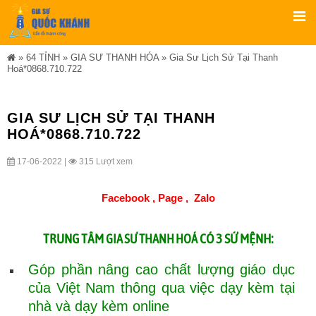
»
64 TỈNH
»
GIA SƯ THANH HÓA
»
Gia Sư Lịch Sử Tại Thanh
Hoá*0868.710.722
GIA SƯ LỊCH SỬ TẠI THANH
HOÁ*0868.710.722
17-06-2022 |
315 Lượt xem
Facebook ,
Page
,
Zalo
TRUNG TÂM
CÓ 3 SỨ MỆNH:
GIA SƯ THANH HOÁ
Góp phần nâng cao chất lượng giáo dục
của Việt Nam thông qua việc dạy kèm tại
nhà và dạy kèm online