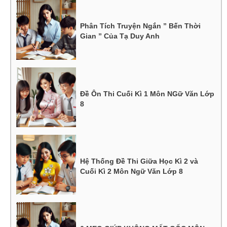
Phân Tích Truyện Ngắn ” Bến Thời
Gian ” Của Tạ Duy Anh
Đề Ôn Thi Cuối Kì 1 Môn NGữ Văn Lớp
8
Hệ Thống Đề Thi Giữa Học Kì 2 và
Cuối Kì 2 Môn Ngữ Văn Lớp 8