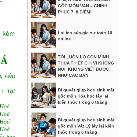
GỐC MÔN VĂN – CHINH
PHỤC 7, 8 ĐIỂM!
y kèm
Loi ích của gia sư toán 10
online
TÔI LUÔN LO CON MÌNH
OÁ
THUA THIỆT CHỈ VÌ KHÔNG
NÓI, KHÔNG VIẾT ĐƯỢC
c viên
NHƯ CÁC BẠN
Bí quyết giúp học sinh mất
++ Tại
gốc môn Hóa học lấy lại
kiến thức trong 6 tháng
 Hoá
 Hoá
Bí quyết giúp học sinh mất
 Hoá
gốc môn Vật Lý lấy lại kiến
 Hoá
thức trong 6 tháng
ểu học