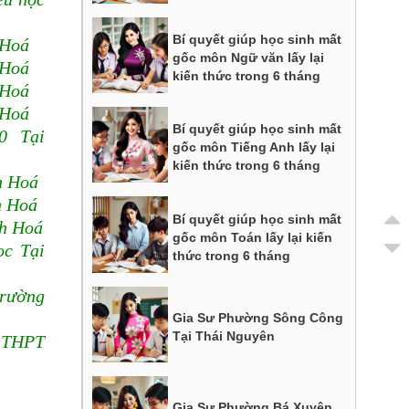
Bí quyết giúp học sinh mất
 Hoá
gốc môn Ngữ văn lấy lại
 Hoá
kiến thức trong 6 tháng
 Hoá
 Hoá
Bí quyết giúp học sinh mất
10 Tại
gốc môn Tiếng Anh lấy lại
kiến thức trong 6 tháng
h Hoá
h Hoá
Bí quyết giúp học sinh mất
nh Hoá
gốc môn Toán lấy lại kiến
ọc Tại
thức trong 6 tháng
trường
Gia Sư Phường Sông Công
Tại Thái Nguyên
m THPT
Gia Sư Phường Bá Xuyên