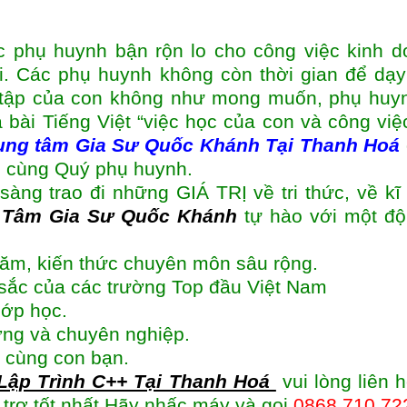
c phụ huynh bận rộn lo cho công việc kinh d
i. Các phụ huynh không còn thời gian để dạ
 tập của con không như mong muốn, phụ huyn
 bài Tiếng Việt “việc học của con và công việ
ung tâm
Gia Sư Quốc Khánh Tại Thanh Hoá
đó cùng Quý phụ huynh.
sàng trao đi những GIÁ TRỊ về tri thức, về kĩ
 Tâm Gia Sư Quốc Khánh
tự hào với một độ
năm, kiến thức chuyên môn sâu rộng.
t sắc của các trường Top đầu Việt Nam
lớp học.
ượng và chuyên nghiệp.
 cùng con bạn.
Lập Trình C++ Tại Thanh Hoá
vui lòng liên 
 trợ tốt nhất.Hãy nhấc máy và gọi
0868.710.72