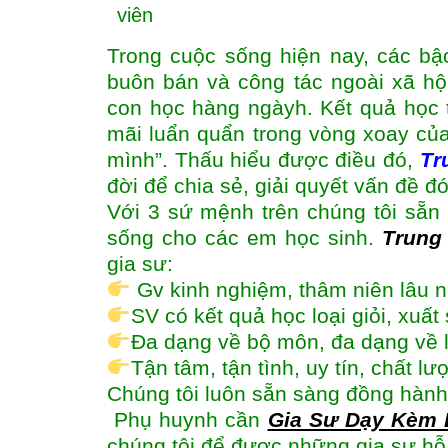
viên
Trong cuộc sống hiện nay, các bậ
buôn bán và công tác ngoài xã hộ
con học hàng ngàyh. Kết quả học
mãi luẩn quẩn trong vòng xoay của
mình”. Thấu hiểu được điều đó,
Tr
đời để chia sẻ, giải quyết vấn đề 
Với 3 sứ mệnh trên chúng tôi sẵn 
sống cho các em học sinh.
Trung
gia sư:
Gv kinh nghiệm, thâm niên lâu 
SV có kết quả học loại giỏi, xuấ
Đa dạng về bộ môn, đa dạng về 
Tận tâm, tận tình, uy tín, chất l
Chúng tôi luôn sẵn sàng đồng hành
Phụ huynh cần
Gia Sư Dạy Kèm 
chúng tôi để được những gia sư hỗ