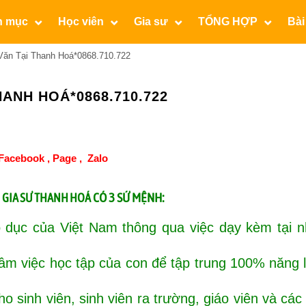
n mục
Học viên
Gia sư
TỔNG HỢP
Bài
Văn Tại Thanh Hoá*0868.710.722
ANH HOÁ*0868.710.722
Facebook ,
Page
,
Zalo
M
CÓ 3 SỨ MỆNH:
GIA SƯ THANH HOÁ
 dục của Việt Nam thông qua việc dạy kèm tại n
tâm việc học tập của con để tập trung 100% năng
o sinh viên, sinh viên ra trường, giáo viên và các