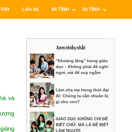
 Viết
Liên hệ
64 TỈNH
34 TỈNH
Xem nhiều nhất
“Khoảng lặng” trong giáo
dục – Không phải để nghỉ
ngơi, mà để suy ngẫm
Làm cha mẹ trong thời đại
AI: Chúng ta cần chuẩn bị
hà và
gì cho con?
 lượng
GIÁO DỤC KHÔNG CHỈ ĐỂ
BIẾT CHỮ, MÀ LÀ ĐỂ BIẾT
 giảng
LÀM NGƯỜI