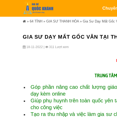
Chuyê
»
64 TỈNH
»
GIA SƯ THANH HÓA
»
Gia Sư Dạy Mất Gốc 
GIA SƯ DẠY MẤT GỐC VĂN TẠI TH
18-11-2022 |
311 Lượt xem
TRUNG TÂ
Góp phần nâng cao chất lượng giáo
dạy kèm online
Giúp phụ huynh trên toàn quốc yên 
cho công việc
Tạo ra thu nhập và việc làm gia sư ch