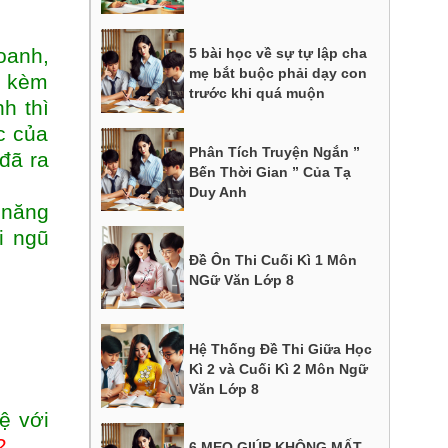
oanh,
5 bài học về sự tự lập cha
mẹ bắt buộc phải dạy con
y kèm
trước khi quá muộn
h thì
c của
Phân Tích Truyện Ngắn ”
đã ra
Bến Thời Gian ” Của Tạ
Duy Anh
 năng
i ngũ
Đề Ôn Thi Cuối Kì 1 Môn
NGữ Văn Lớp 8
Hệ Thống Đề Thi Giữa Học
Kì 2 và Cuối Kì 2 Môn Ngữ
Văn Lớp 8
hệ với
2
6 MẸO GIÚP KHÔNG MẤT