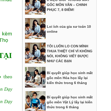
GỐC MÔN VĂN – CHINH
PHỤC 7, 8 ĐIỂM!
Loi ích của gia sư toán 10
online
y kèm
 Thọ
TÔI LUÔN LO CON MÌNH
THUA THIỆT CHỈ VÌ KHÔNG
TẠI
NÓI, KHÔNG VIẾT ĐƯỢC
NHƯ CÁC BẠN
Bí quyết giúp học sinh mất
p
theo
gốc môn Hóa học lấy lại
kiến thức trong 6 tháng
n Dạy
Bí quyết giúp học sinh mất
n Dạy
gốc môn Vật Lý lấy lại kiến
thức trong 6 tháng