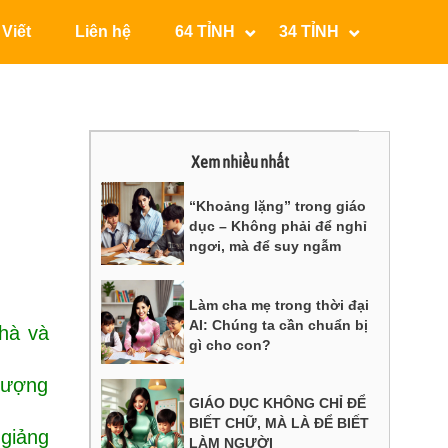
 Viết
Liên hệ
64 TỈNH
34 TỈNH
Xem nhiều nhất
“Khoảng lặng” trong giáo
dục – Không phải để nghỉ
ngơi, mà để suy ngẫm
Làm cha mẹ trong thời đại
AI: Chúng ta cần chuẩn bị
hà và
gì cho con?
 lượng
GIÁO DỤC KHÔNG CHỈ ĐỂ
BIẾT CHỮ, MÀ LÀ ĐỂ BIẾT
 giảng
LÀM NGƯỜI