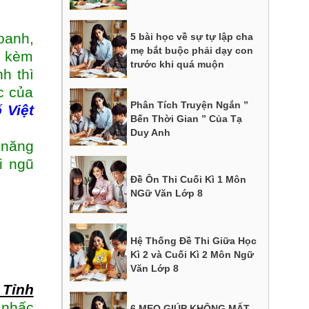
oanh,
5 bài học về sự tự lập cha
mẹ bắt buộc phải dạy con
y kèm
trước khi quá muộn
h thì
c của
Phân Tích Truyện Ngắn ”
 Việt
Bến Thời Gian ” Của Tạ
Duy Anh
 năng
i ngũ
Đề Ôn Thi Cuối Kì 1 Môn
NGữ Văn Lớp 8
Hệ Thống Đề Thi Giữa Học
Kì 2 và Cuối Kì 2 Môn Ngữ
Văn Lớp 8
 Tỉnh
 nhấc
6 MẸO GIÚP KHÔNG MẤT