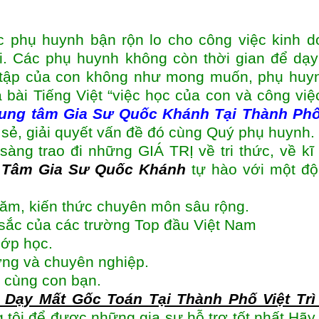
c phụ huynh bận rộn lo cho công việc kinh d
i. Các phụ huynh không còn thời gian để dạ
 tập của con không như mong muốn, phụ huyn
 bài Tiếng Việt “việc học của con và công việ
ung tâm
Gia Sư Quốc Khánh Tại Thành Phố
 sẻ, giải quyết vấn đề đó cùng Quý phụ huynh.
sàng trao đi những GIÁ TRỊ về tri thức, về kĩ
 Tâm Gia Sư Quốc Khánh
tự hào với một độ
năm, kiến thức chuyên môn sâu rộng.
t sắc của các trường Top đầu Việt Nam
lớp học.
ượng và chuyên nghiệp.
 cùng con bạn.
Dạy Mất Gốc Toán Tại Thành Phố Việt Trì
g tôi để được những gia sư hỗ trợ tốt nhất.Hãy