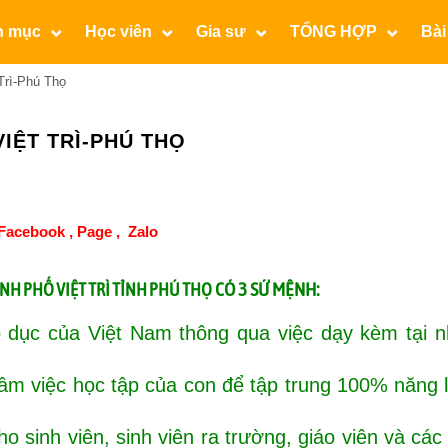
n mục
Học viên
Gia sư
TỔNG HỢP
Bài
Trì-Phú Thọ
IỆT TRÌ-PHÚ THỌ
Facebook ,
Page
,
Zalo
CÓ 3 SỨ MỆNH:
ÀNH PHỐ VIỆT TRÌ TỈNH PHÚ THỌ
 dục của Việt Nam thông qua việc dạy kèm tại n
tâm việc học tập của con để tập trung 100% năng
o sinh viên, sinh viên ra trường, giáo viên và các