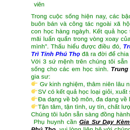
viên
Trong cuộc sống hiện nay, các bậ
buôn bán và công tác ngoài xã hộ
con học hàng ngàyh. Kết quả học
mãi luẩn quẩn trong vòng xoay của
mình”. Thấu hiểu được điều đó,
Tr
Trì Tỉnh Phú Thọ
đã ra đời để chia
Với 3 sứ mệnh trên chúng tôi sẵn 
sống cho các em học sinh.
Trung
gia sư:
Gv kinh nghiệm, thâm niên lâu 
SV có kết quả học loại giỏi, xuấ
Đa dạng về bộ môn, đa dạng về 
Tận tâm, tận tình, uy tín, chất l
Chúng tôi luôn sẵn sàng đồng hành
Phụ huynh cần
Gia Sư Dạy Kèm 
Phú Thọ
vui lòng liên hệ với chún