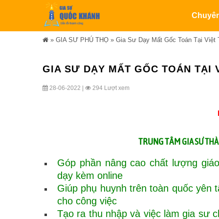
Chuyê
»
GIA SƯ PHÚ THỌ
»
Gia Sư Dạy Mất Gốc Toán Tại Việt 
GIA SƯ DẠY MẤT GỐC TOÁN TẠI V
28-06-2022 |
294 Lượt xem
TRUNG TÂM
GIA SƯ TH
Góp phần nâng cao chất lượng giáo
dạy kèm online
Giúp phụ huynh trên toàn quốc yên 
cho công việc
Tạo ra thu nhập và việc làm gia sư ch