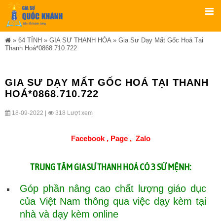
»
64 TỈNH
»
GIA SƯ THANH HÓA
»
Gia Sư Dạy Mất Gốc Hoá Tại
Thanh Hoá*0868.710.722
GIA SƯ DẠY MẤT GỐC HOÁ TẠI THANH
HOÁ*0868.710.722
18-09-2022 |
318 Lượt xem
Facebook ,
Page
,
Zalo
TRUNG TÂM
CÓ 3 SỨ MỆNH:
GIA SƯ THANH HOÁ
Góp phần nâng cao chất lượng giáo dục
của Việt Nam thông qua việc dạy kèm tại
nhà và dạy kèm online