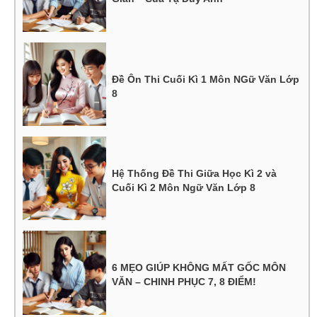
Đề Ôn Thi Cuối Kì 1 Môn NGữ Văn Lớp
8
Hệ Thống Đề Thi Giữa Học Kì 2 và
Cuối Kì 2 Môn Ngữ Văn Lớp 8
6 MẸO GIÚP KHÔNG MẤT GỐC MÔN
VĂN – CHINH PHỤC 7, 8 ĐIỂM!