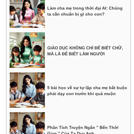
Làm cha mẹ trong thời đại AI: Chúng
ta cần chuẩn bị gì cho con?
GIÁO DỤC KHÔNG CHỈ ĐỂ BIẾT CHỮ,
MÀ LÀ ĐỂ BIẾT LÀM NGƯỜI
5 bài học về sự tự lập cha mẹ bắt buộc
phải dạy con trước khi quá muộn
Phân Tích Truyện Ngắn ” Bến Thời
Gian ” Của Tạ Duy Anh