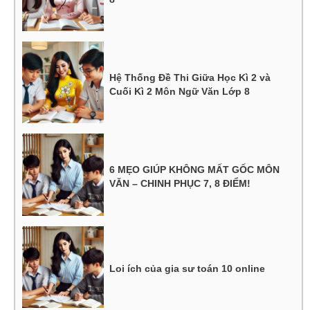
Hệ Thống Đề Thi Giữa Học Kì 2 và
Cuối Kì 2 Môn Ngữ Văn Lớp 8
6 MẸO GIÚP KHÔNG MẤT GỐC MÔN
VĂN – CHINH PHỤC 7, 8 ĐIỂM!
Loi ích của gia sư toán 10 online