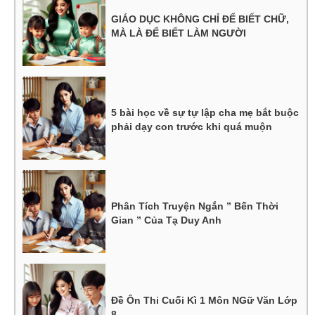
GIÁO DỤC KHÔNG CHỈ ĐỂ BIẾT CHỮ,
MÀ LÀ ĐỂ BIẾT LÀM NGƯỜI
5 bài học về sự tự lập cha mẹ bắt buộc
phải dạy con trước khi quá muộn
Phân Tích Truyện Ngắn ” Bến Thời
Gian ” Của Tạ Duy Anh
Đề Ôn Thi Cuối Kì 1 Môn NGữ Văn Lớp
8