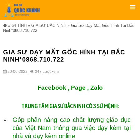
»
64 TỈNH
»
GIA SƯ BẮC NINH
»
Gia Sư Dạy Mất Gốc Hình Tại Bắc
Ninh*0868.710.722
GIA SƯ DẠY MẤT GỐC HÌNH TẠI BẮC
NINH*0868.710.722
20-06-2022 |
347 Lượt xem
Facebook ,
Page
,
Zalo
TRUNG TÂM
CÓ 3 SỨ MỆNH:
GIA SƯ BẮC NINH
Góp phần nâng cao chất lượng giáo dục
của Việt Nam thông qua việc dạy kèm tại
nhà và dạy kèm online