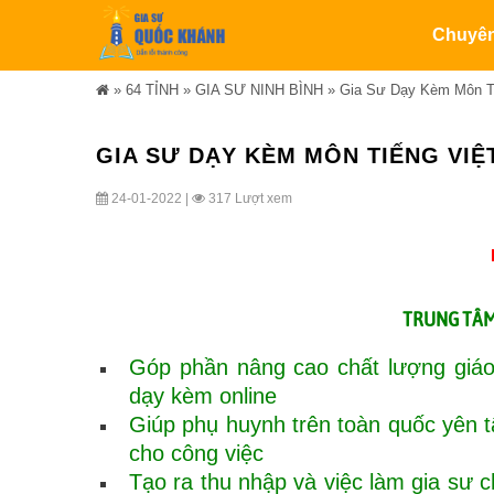
Chuyê
»
64 TỈNH
»
GIA SƯ NINH BÌNH
»
Gia Sư Dạy Kèm Môn Ti
GIA SƯ DẠY KÈM MÔN TIẾNG VIỆT
24-01-2022 |
317 Lượt xem
TRUNG TÂ
Góp phần nâng cao chất lượng giáo
dạy kèm online
Giúp phụ huynh trên toàn quốc yên 
cho công việc
Tạo ra thu nhập và việc làm gia sư ch