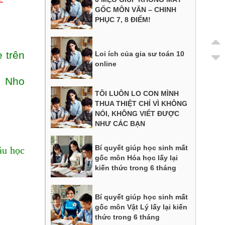
GỐC MÔN VĂN – CHINH
PHỤC 7, 8 ĐIỂM!
 trên
Loi ích của gia sư toán 10
online
, Nho
TÔI LUÔN LO CON MÌNH
THUA THIỆT CHỈ VÌ KHÔNG
NÓI, KHÔNG VIẾT ĐƯỢC
NHƯ CÁC BẠN
Bí quyết giúp học sinh mất
ầu học
gốc môn Hóa học lấy lại
kiến thức trong 6 tháng
Bí quyết giúp học sinh mất
gốc môn Vật Lý lấy lại kiến
thức trong 6 tháng