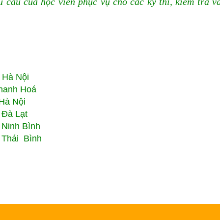
u cầu của học viên phục vụ cho các kỳ thi, kiểm tra v
i Hà Nội
Thanh Hoá
Hà Nội
 Đà Lạt
 Ninh Bình
 Thái Bình