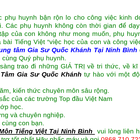
c phụ huynh bận rộn lo cho công việc kinh d
i. Các phụ huynh không còn thời gian để dạ
 tập của con không như mong muốn, phụ huyn
 bài Tiếng Việt “việc học của con và công việ
ung tâm
Gia Sư Quốc Khánh Tại Ninh Bình
đó cùng Quý phụ huynh.
sàng trao đi những GIÁ TRỊ về tri thức, về kĩ
 Tâm Gia Sư Quốc Khánh
tự hào với một độ
năm, kiến thức chuyên môn sâu rộng.
t sắc của các trường Top đầu Việt Nam
lớp học.
ượng và chuyên nghiệp.
 cùng con bạn.
ôn Tiếng Việt Tại Ninh Bình
vui lòng liên 
 trợ tốt nhất.Hãy nhấc máy và gọi
0868.710.72