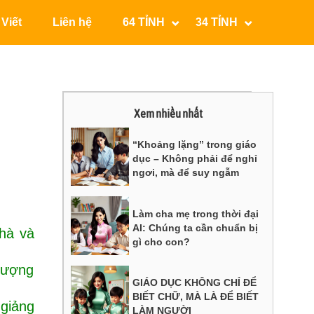
 Viết
Liên hệ
64 TỈNH
34 TỈNH
Xem nhiều nhất
“Khoảng lặng” trong giáo
dục – Không phải để nghỉ
ngơi, mà để suy ngẫm
Làm cha mẹ trong thời đại
AI: Chúng ta cần chuẩn bị
hà và
gì cho con?
 lượng
GIÁO DỤC KHÔNG CHỈ ĐỂ
BIẾT CHỮ, MÀ LÀ ĐỂ BIẾT
 giảng
LÀM NGƯỜI