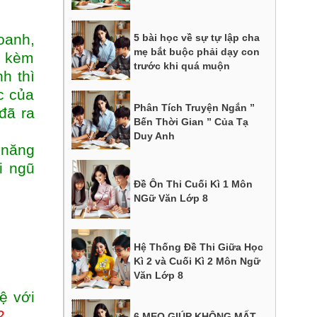
oanh,
5 bài học về sự tự lập cha
mẹ bắt buộc phải dạy con
y kèm
trước khi quá muộn
h thì
c của
Phân Tích Truyện Ngắn ”
đã ra
Bến Thời Gian ” Của Tạ
Duy Anh
 năng
i ngũ
Đề Ôn Thi Cuối Kì 1 Môn
NGữ Văn Lớp 8
Hệ Thống Đề Thi Giữa Học
Kì 2 và Cuối Kì 2 Môn Ngữ
Văn Lớp 8
hệ với
2
6 MẸO GIÚP KHÔNG MẤT