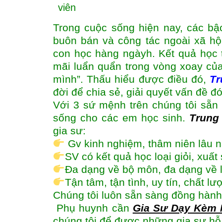
viên
Trong cuộc sống hiện nay, các bậ
buôn bán và công tác ngoài xã hộ
con học hàng ngàyh. Kết quả học
mãi luẩn quẩn trong vòng xoay của
mình”. Thấu hiểu được điều đó,
Tr
đời để chia sẻ, giải quyết vấn đề 
Với 3 sứ mệnh trên chúng tôi sẵn 
sống cho các em học sinh.
Trung
gia sư:
Gv kinh nghiệm, thâm niên lâu 
SV có kết quả học loại giỏi, xuấ
Đa dạng về bộ môn, đa dạng về 
Tận tâm, tận tình, uy tín, chất l
Chúng tôi luôn sẵn sàng đồng hành
Phụ huynh cần
Gia Sư Dạy Kèm M
chúng tôi để được những gia sư hỗ