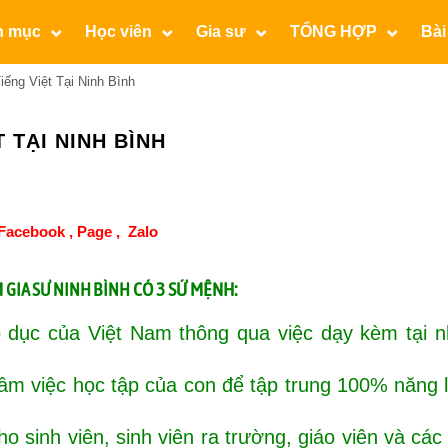
n mục
Học viên
Gia sư
TỔNG HỢP
Bài
ếng Việt Tại Ninh Bình
 TẠI NINH BÌNH
Facebook ,
Page
,
Zalo
M
CÓ 3 SỨ MỆNH:
GIA SƯ NINH BÌNH
 dục của Việt Nam thông qua việc dạy kèm tại n
tâm việc học tập của con để tập trung 100% năng
o sinh viên, sinh viên ra trường, giáo viên và các