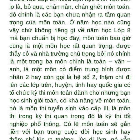
lơ là, bỏ qua, chán nản, chán ghét môn toán,
đó chính là các bạn chưa nhận ra tầm quan
trọng của môn toán. Ở năm học nào cũng
vậy chứ không riêng gì về năm học Lớp 8
mà bạn chuẩn bị học đây, môn toán bao giờ
cũng là một môn học rất quan trọng, được
thầy cô và nhà trường chú trọng bởi nó chính
là một trong ba môn chính là toán – văn –
anh, là một môn có điểm trung bình được
nhân 2 hay còn gọi là hệ số 2, thậm chí đi
lên các lớp trên, huyện, tỉnh hay quốc gia có
tổ chức kỳ thi môn toán dành cho những bạn
học sinh giỏi toán, có khả năng về môn toán,
nó là môn thi tuyển sinh vào cấp III, là môn
thi trong kỳ thi quan trọng đó là kỳ thi tốt
nghiệp phổ thông. Có lẽ môn toán sẽ gắn
liền với bạn trong cuộc đời học sinh hay
thậm chí lúc ra trường, lúc đi làm, nó vẫn