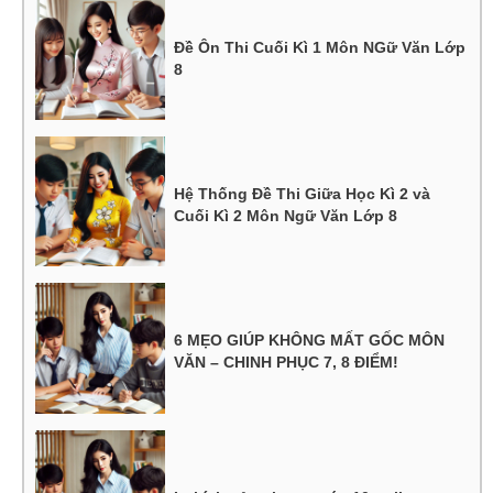
Đề Ôn Thi Cuối Kì 1 Môn NGữ Văn Lớp
8
Hệ Thống Đề Thi Giữa Học Kì 2 và
Cuối Kì 2 Môn Ngữ Văn Lớp 8
6 MẸO GIÚP KHÔNG MẤT GỐC MÔN
VĂN – CHINH PHỤC 7, 8 ĐIỂM!