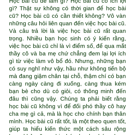
Học bài cũ để làm gì? Học bài cũ có ích lợi
gì? Thật sự không có thời gian để học bài
cũ? Học bài cũ có cần thiết không? Vô vàn
những câu hỏi liên quan đến việc học bài cũ.
Và câu trả lời là việc học bài cũ rất quan
trọng. Nhiều bạn học sinh có ý kiến rằng,
việc học bài cũ chỉ là vì điểm số, để qua mắt
thầy cô và ba mẹ chứ chẳng đem lại lợi ích
gì từ việc làm vô bổ đó. Nhưng, những bạn
có suy nghĩ như vậy, hầu như không tiến bộ
mà đang giậm chân tại chỗ, thậm chí có bạn
càng ngày càng đi xuống, càng thua kém
bạn bè cho dù có giỏi, có thông minh đến
đâu thì cũng vậy. Chúng ta phải biết rằng
học bài cũ không vì để đối phó thầy cô hay
cha mẹ gì cả, mà là học cho chính bạn thân
mình. Học bài cũ rất tốt, là một theo quen tốt,
giúp ta hiểu kiến thức một cách sâu rộng