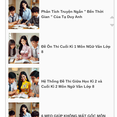
Phân Tích Truyện Ngắn ” Bến Thời
Gian ” Của Tạ Duy Anh
Đề Ôn Thi Cuối Kì 1 Môn NGữ Văn Lớp
8
Hệ Thống Đề Thi Giữa Học Kì 2 và
Cuối Kì 2 Môn Ngữ Văn Lớp 8
6 MẸO GIÚP KHÔNG MẤT GỐC MÔN