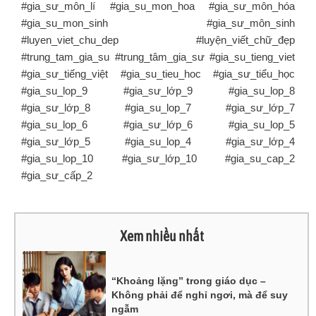
#gia_sư_môn_lí #gia_su_mon_hoa #gia_sư_môn_hóa
#gia_su_mon_sinh #gia_sư_môn_sinh
#luyen_viet_chu_dep #luyện_viết_chữ_đẹp
#trung_tam_gia_su #trung_tâm_gia_sư #gia_su_tieng_viet
#gia_sư_tiếng_việt #gia_su_tieu_hoc #gia_sư_tiểu_học
#gia_su_lop_9 #gia_sư_lớp_9 #gia_su_lop_8
#gia_sư_lớp_8 #gia_su_lop_7 #gia_sư_lớp_7
#gia_su_lop_6 #gia_sư_lớp_6 #gia_su_lop_5
#gia_sư_lớp_5 #gia_su_lop_4 #gia_sư_lớp_4
#gia_su_lop_10 #gia_sư_lớp_10 #gia_su_cap_2
#gia_sư_cấp_2
Xem nhiều nhất
“Khoảng lặng” trong giáo dục –
Không phải để nghỉ ngơi, mà để suy
ngẫm