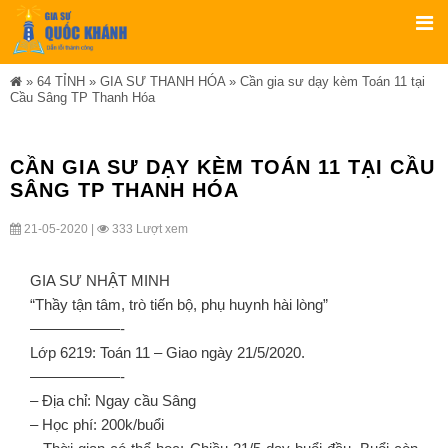
»
64 TỈNH
»
GIA SƯ THANH HÓA
»
Cần gia sư dạy kèm Toán 11 tại
Cầu Sâng TP Thanh Hóa
CẦN GIA SƯ DẠY KÈM TOÁN 11 TẠI CẦU
SÂNG TP THANH HÓA
21-05-2020 |
333 Lượt xem
GIA SƯ NHẬT MINH
“Thầy tận tâm, trò tiến bộ, phụ huynh hài lòng”
——————-
Lớp 6219: Toán 11 – Giao ngày 21/5/2020.
——————-
– Địa chỉ: Ngay cầu Sâng
– Học phí: 200k/buổi