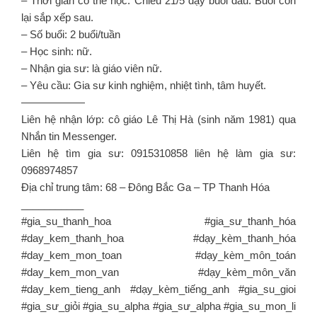
– Thời gian có thể học: Chiều 21/5 dạy buổi đầu. Buổi còn
lại sắp xếp sau.
– Số buổi: 2 buổi/tuần
– Học sinh: nữ.
– Nhận gia sư: là giáo viên nữ.
– Yêu cầu: Gia sư kinh nghiệm, nhiệt tình, tâm huyết.
——————
Liên hệ nhận lớp: cô giáo Lê Thị Hà (sinh năm 1981) qua
Nhắn tin Messenger.
Liên hệ tìm gia sư: 0915310858 liên hệ làm gia sư:
0968974857
Địa chỉ trung tâm: 68 – Đông Bắc Ga – TP Thanh Hóa
___________
#gia_su_thanh_hoa #gia_sư_thanh_hóa
#day_kem_thanh_hoa #dạy_kèm_thanh_hóa
#day_kem_mon_toan #dạy_kèm_môn_toán
#day_kem_mon_van #dạy_kèm_môn_văn
#day_kem_tieng_anh #dạy_kèm_tiếng_anh #gia_su_gioi
#gia_sư_giỏi #gia_su_alpha #gia_sư_alpha #gia_su_mon_li