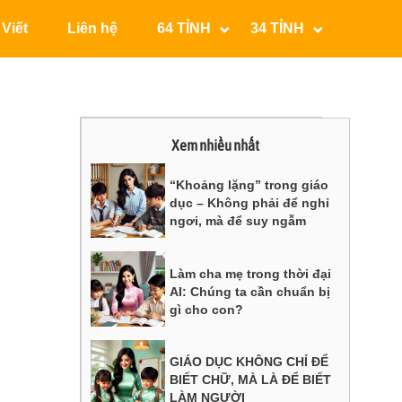
 Viết
Liên hệ
64 TỈNH
34 TỈNH
Xem nhiều nhất
“Khoảng lặng” trong giáo
dục – Không phải để nghỉ
ngơi, mà để suy ngẫm
Làm cha mẹ trong thời đại
AI: Chúng ta cần chuẩn bị
gì cho con?
GIÁO DỤC KHÔNG CHỈ ĐỂ
BIẾT CHỮ, MÀ LÀ ĐỂ BIẾT
LÀM NGƯỜI