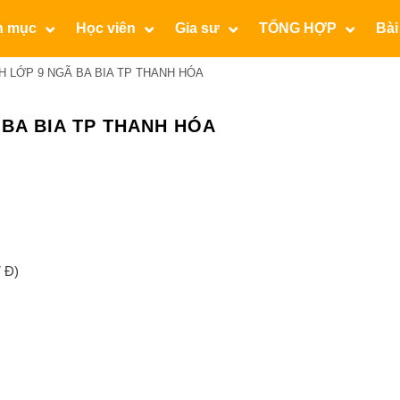
n mục
Học viên
Gia sư
TỔNG HỢP
Bài
H LỚP 9 NGÃ BA BIA TP THANH HÓA
 BA BIA TP THANH HÓA
 Đ)