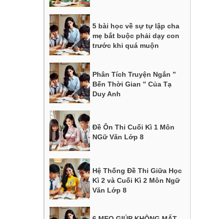
5 bài học về sự tự lập cha
mẹ bắt buộc phải dạy con
trước khi quá muộn
Phân Tích Truyện Ngắn ”
Bến Thời Gian ” Của Tạ
Duy Anh
Đề Ôn Thi Cuối Kì 1 Môn
NGữ Văn Lớp 8
Hệ Thống Đề Thi Giữa Học
Kì 2 và Cuối Kì 2 Môn Ngữ
Văn Lớp 8
6 MẸO GIÚP KHÔNG MẤT