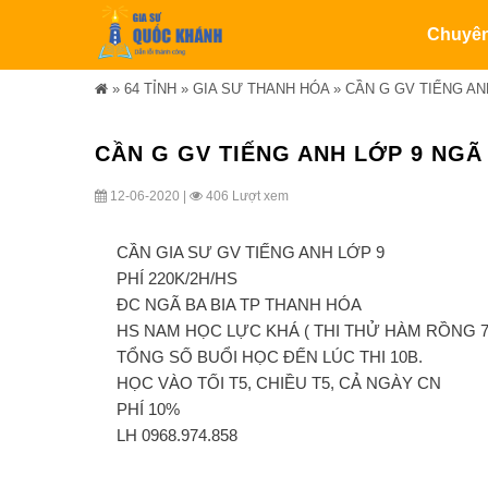
Chuyê
»
64 TỈNH
»
GIA SƯ THANH HÓA
»
CẦN G GV TIẾNG AN
CẦN G GV TIẾNG ANH LỚP 9 NGÃ
12-06-2020 |
406 Lượt xem
CẦN GIA SƯ GV TIẾNG ANH LỚP 9
PHÍ 220K/2H/HS
ĐC NGÃ BA BIA TP THANH HÓA
HS NAM HỌC LỰC KHÁ ( THI THỬ HÀM RỒNG 7
TỔNG SỐ BUỔI HỌC ĐẾN LÚC THI 10B.
HỌC VÀO TỐI T5, CHIỀU T5, CẢ NGÀY CN
PHÍ 10%
LH 0968.974.858