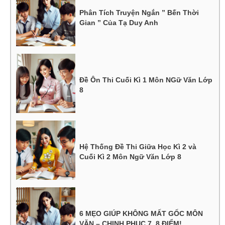
Phân Tích Truyện Ngắn ” Bến Thời
Gian ” Của Tạ Duy Anh
Đề Ôn Thi Cuối Kì 1 Môn NGữ Văn Lớp
8
Hệ Thống Đề Thi Giữa Học Kì 2 và
Cuối Kì 2 Môn Ngữ Văn Lớp 8
6 MẸO GIÚP KHÔNG MẤT GỐC MÔN
VĂN – CHINH PHỤC 7, 8 ĐIỂM!