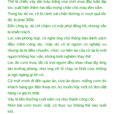
Thế là chiếc váy dài màu trắng vừa mới mua đầu tuần lập
tức xuất hiện thêm hai dấu móng chân chó màu đen sẫm.
Trong lúc lái xe, cô bị cảnh sát chặn đường vì vượt quá tốc
độ, bị phạt 300k.
Đến công ty, dù chỉ chậm có một phút đồng hồ, nhưng vẫn
bị khiển trách.
Lúc vào phòng họp, cô nghe ông chủ thông báo danh sách
điều chỉnh công tác, mặc dù cô là người có nghiệp vụ
nhưng lại bị điều chuyển, chức vụ hiện tại của cô lại bị một
người không học vấn, không kinh nghiệm thay thế.
Lúc ăn cơm trưa, tất cả mọi người đều nhao nhao lấy lòng
tân trưởng phòng, như ong vỡ tổ chạy ra khỏi cửa, không
ai ngó ngàng gì tới cô.
Cô một mình đi đến quán ăn, vừa ăn được miếng cơm thì
khách hàng gọi điện thoại tới, họ muốn hủy một số đơn đặt
hàng có giá trị nhất.
Vậy là tiền thưởng cuối năm coi như thành công cốc.
Nhìn bát cơm trước mặt, cô thực sự không thể nào nuốt
trôi.