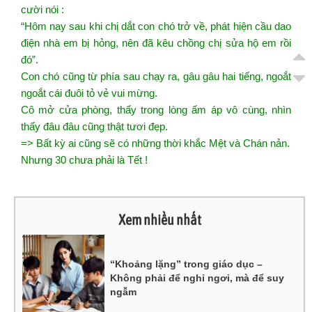
cười nói :
“Hôm nay sau khi chị dắt con chó trở về, phát hiện cầu dao
điện nhà em bị hỏng, nên đã kêu chồng chị sửa hộ em rồi
đó”.
Con chó cũng từ phía sau chạy ra, gâu gâu hai tiếng, ngoắt
ngoắt cái đuôi tỏ vẻ vui mừng.
Cô mở cửa phòng, thấy trong lòng ấm áp vô cùng, nhìn
thấy đâu đâu cũng thật tươi đẹp.
=> Bất kỳ ai cũng sẽ có những thời khắc Mệt và Chán nản.
Nhưng 30 chưa phải là Tết !
Xem nhiều nhất
“Khoảng lặng” trong giáo dục –
Không phải để nghỉ ngơi, mà để suy
ngẫm