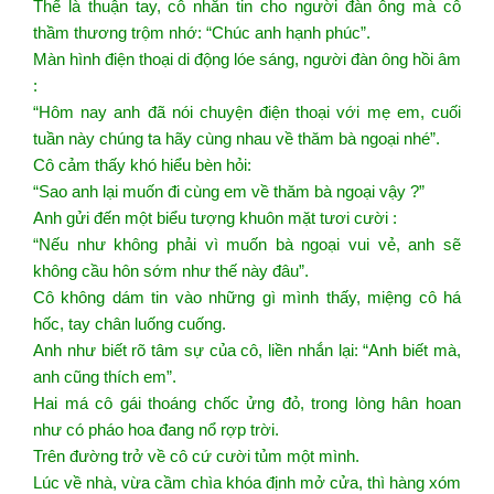
Thế là thuận tay, cô nhắn tin cho người đàn ông mà cô
thầm thương trộm nhớ: “Chúc anh hạnh phúc”.
Màn hình điện thoại di động lóe sáng, người đàn ông hồi âm
:
“Hôm nay anh đã nói chuyện điện thoại với mẹ em, cuối
tuần này chúng ta hãy cùng nhau về thăm bà ngoại nhé”.
Cô cảm thấy khó hiểu bèn hỏi:
“Sao anh lại muốn đi cùng em về thăm bà ngoại vậy ?”
Anh gửi đến một biểu tượng khuôn mặt tươi cười :
“Nếu như không phải vì muốn bà ngoại vui vẻ, anh sẽ
không cầu hôn sớm như thế này đâu”.
Cô không dám tin vào những gì mình thấy, miệng cô há
hốc, tay chân luống cuống.
Anh như biết rõ tâm sự của cô, liền nhắn lại: “Anh biết mà,
anh cũng thích em”.
Hai má cô gái thoáng chốc ửng đỏ, trong lòng hân hoan
như có pháo hoa đang nổ rợp trời.
Trên đường trở về cô cứ cười tủm một mình.
Lúc về nhà, vừa cầm chìa khóa định mở cửa, thì hàng xóm