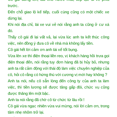
trước.
Đến chỗ giao lộ kế tiếp, cuối cùng cũng có một chiếc xe
dừng lại.
Khi nói địa chỉ, lái xe vui vẻ nói rằng anh ta cũng ở cư xá
đó.
Thấy cô gái đi lại vất vả, lại vừa lúc anh ta kết thúc công
việc, nên đồng ý đưa cô về nhà mà không lấy tiền.
Cô gái hết lời cảm ơn anh tài xế tốt bụng.
Vừa lên xe thì điện thoại liền reo, vị khách hàng hồi trưa gọi
điện thoại đến, nói rằng tuy đơn hàng đã bị hủy bỏ, nhưng
anh ta rất cảm động với thái độ làm việc chuyên nghiệp của
cô, hỏi cô rằng có hứng thú với cương vị mới hay không ?
Anh ta nói, nếu cô sẵn lòng đến công ty của anh ta làm
việc, thì tiền lương sẽ được tăng gấp đôi, chức vụ cũng
được thăng lên một bậc.
Anh ta nói rằng đã chờ cô từ chức từ lâu rồi !
Cô gái vừa ngạc nhiên vừa vui mừng, nói lời cảm ơn, trong
tâm nhẹ nhõm trở lại.