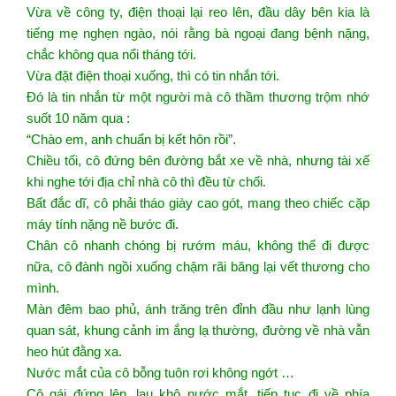
Vừa về công ty, điện thoại lại reo lên, đầu dây bên kia là
tiếng mẹ nghẹn ngào, nói rằng bà ngoại đang bệnh nặng,
chắc không qua nổi tháng tới.
Vừa đặt điện thoại xuống, thì có tin nhắn tới.
Đó là tin nhắn từ một người mà cô thầm thương trộm nhớ
suốt 10 năm qua :
“Chào em, anh chuẩn bị kết hôn rồi”.
Chiều tối, cô đứng bên đường bắt xe về nhà, nhưng tài xế
khi nghe tới địa chỉ nhà cô thì đều từ chối.
Bất đắc dĩ, cô phải tháo giày cao gót, mang theo chiếc cặp
máy tính nặng nề bước đi.
Chân cô nhanh chóng bị rướm máu, không thể đi được
nữa, cô đành ngồi xuống chậm rãi băng lại vết thương cho
mình.
Màn đêm bao phủ, ánh trăng trên đỉnh đầu như lạnh lùng
quan sát, khung cảnh im ắng lạ thường, đường về nhà vẫn
heo hút đằng xa.
Nước mắt của cô bỗng tuôn rơi không ngớt …
Cô gái đứng lên, lau khô nước mắt, tiếp tục đi về phía