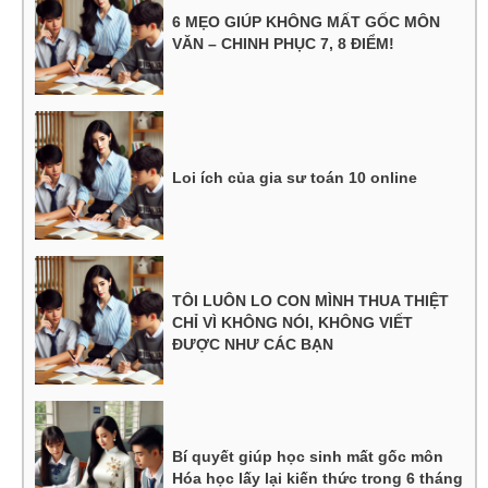
6 MẸO GIÚP KHÔNG MẤT GỐC MÔN
VĂN – CHINH PHỤC 7, 8 ĐIỂM!
Loi ích của gia sư toán 10 online
TÔI LUÔN LO CON MÌNH THUA THIỆT
CHỈ VÌ KHÔNG NÓI, KHÔNG VIẾT
ĐƯỢC NHƯ CÁC BẠN
Bí quyết giúp học sinh mất gốc môn
Hóa học lấy lại kiến thức trong 6 tháng