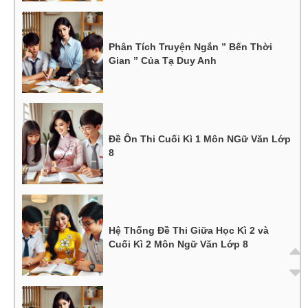
Phân Tích Truyện Ngắn ” Bến Thời
Gian ” Của Tạ Duy Anh
Đề Ôn Thi Cuối Kì 1 Môn NGữ Văn Lớp
8
Hệ Thống Đề Thi Giữa Học Kì 2 và
Cuối Kì 2 Môn Ngữ Văn Lớp 8