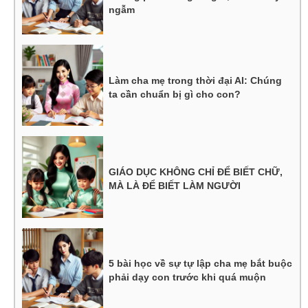
ngẫm
Làm cha mẹ trong thời đại AI: Chúng
ta cần chuẩn bị gì cho con?
GIÁO DỤC KHÔNG CHỈ ĐỂ BIẾT CHỮ,
MÀ LÀ ĐỂ BIẾT LÀM NGƯỜI
5 bài học về sự tự lập cha mẹ bắt buộc
phải dạy con trước khi quá muộn