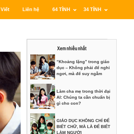
 Viết
Liên hệ
64 TỈNH
34 TỈNH
Xem nhiều nhất
“Khoảng lặng” trong giáo
dục – Không phải để nghỉ
ngơi, mà để suy ngẫm
Làm cha mẹ trong thời đại
AI: Chúng ta cần chuẩn bị
gì cho con?
GIÁO DỤC KHÔNG CHỈ ĐỂ
BIẾT CHỮ, MÀ LÀ ĐỂ BIẾT
LÀM NGƯỜI