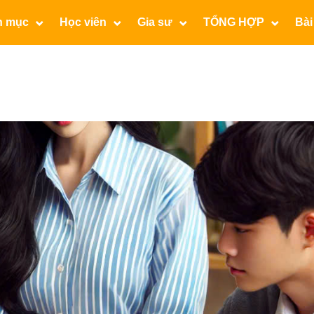
n mục
Học viên
Gia sư
TỔNG HỢP
Bài