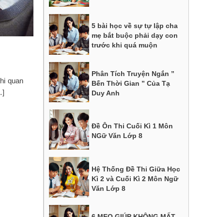
5 bài học về sự tự lập cha
mẹ bắt buộc phải dạy con
trước khi quá muộn
Phân Tích Truyện Ngắn ”
hi quan
Bến Thời Gian ” Của Tạ
…]
Duy Anh
Đề Ôn Thi Cuối Kì 1 Môn
NGữ Văn Lớp 8
Hệ Thống Đề Thi Giữa Học
Kì 2 và Cuối Kì 2 Môn Ngữ
Văn Lớp 8
6 MẸO GIÚP KHÔNG MẤT