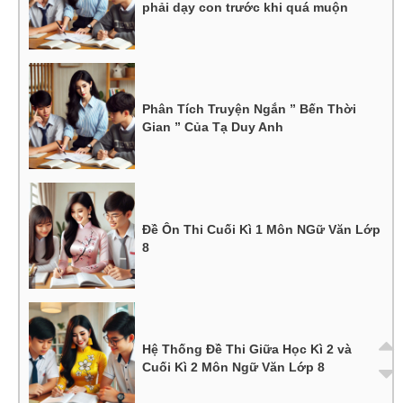
phải dạy con trước khi quá muộn
Phân Tích Truyện Ngắn ” Bến Thời
Gian ” Của Tạ Duy Anh
Đề Ôn Thi Cuối Kì 1 Môn NGữ Văn Lớp
8
Hệ Thống Đề Thi Giữa Học Kì 2 và
Cuối Kì 2 Môn Ngữ Văn Lớp 8