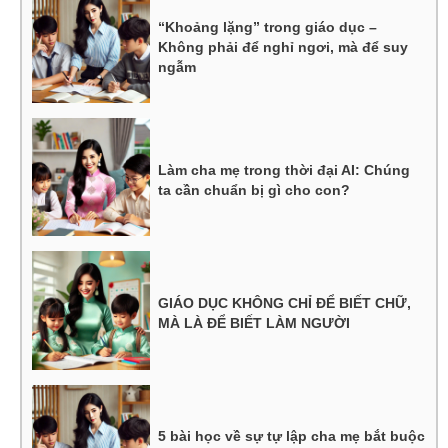
“Khoảng lặng” trong giáo dục –
Không phải để nghỉ ngơi, mà để suy
ngẫm
Làm cha mẹ trong thời đại AI: Chúng
ta cần chuẩn bị gì cho con?
GIÁO DỤC KHÔNG CHỈ ĐỂ BIẾT CHỮ,
MÀ LÀ ĐỂ BIẾT LÀM NGƯỜI
5 bài học về sự tự lập cha mẹ bắt buộc