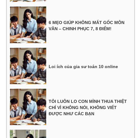
6 MẸO GIÚP KHÔNG MẤT GỐC MÔN
VĂN – CHINH PHỤC 7, 8 ĐIỂM!
Loi ích của gia sư toán 10 online
TÔI LUÔN LO CON MÌNH THUA THIỆT
CHỈ VÌ KHÔNG NÓI, KHÔNG VIẾT
ĐƯỢC NHƯ CÁC BẠN