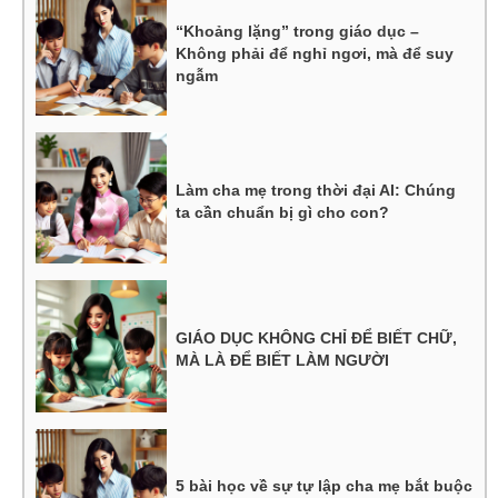
“Khoảng lặng” trong giáo dục –
Không phải để nghỉ ngơi, mà để suy
ngẫm
Làm cha mẹ trong thời đại AI: Chúng
ta cần chuẩn bị gì cho con?
GIÁO DỤC KHÔNG CHỈ ĐỂ BIẾT CHỮ,
MÀ LÀ ĐỂ BIẾT LÀM NGƯỜI
5 bài học về sự tự lập cha mẹ bắt buộc