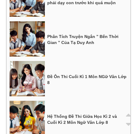
phải dạy con trước khi quá muộn
Phân Tích Truyện Ngắn ” Bến Thời
Gian ” Của Tạ Duy Anh
Đề Ôn Thi Cuối Kì 1 Môn NGữ Văn Lớp
8
Hệ Thống Đề Thi Giữa Học Kì 2 và
Cuối Kì 2 Môn Ngữ Văn Lớp 8