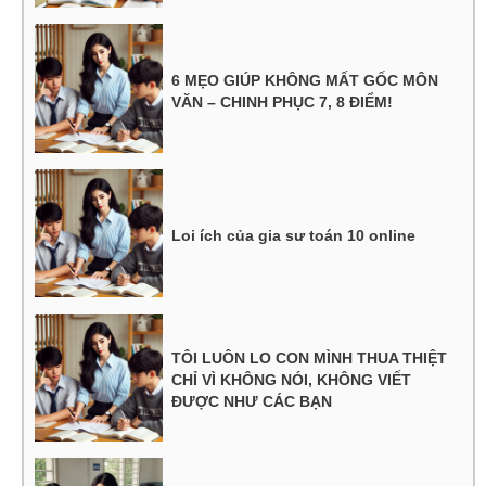
6 MẸO GIÚP KHÔNG MẤT GỐC MÔN
VĂN – CHINH PHỤC 7, 8 ĐIỂM!
Loi ích của gia sư toán 10 online
TÔI LUÔN LO CON MÌNH THUA THIỆT
CHỈ VÌ KHÔNG NÓI, KHÔNG VIẾT
ĐƯỢC NHƯ CÁC BẠN