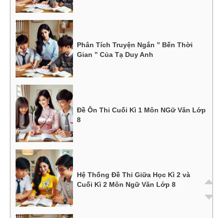
Phân Tích Truyện Ngắn ” Bến Thời
Gian ” Của Tạ Duy Anh
Đề Ôn Thi Cuối Kì 1 Môn NGữ Văn Lớp
8
Hệ Thống Đề Thi Giữa Học Kì 2 và
Cuối Kì 2 Môn Ngữ Văn Lớp 8