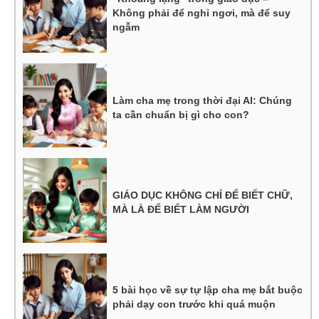
Không phải để nghỉ ngơi, mà để suy
ngẫm
Làm cha mẹ trong thời đại AI: Chúng
ta cần chuẩn bị gì cho con?
GIÁO DỤC KHÔNG CHỈ ĐỂ BIẾT CHỮ,
MÀ LÀ ĐỂ BIẾT LÀM NGƯỜI
5 bài học về sự tự lập cha mẹ bắt buộc
phải dạy con trước khi quá muộn