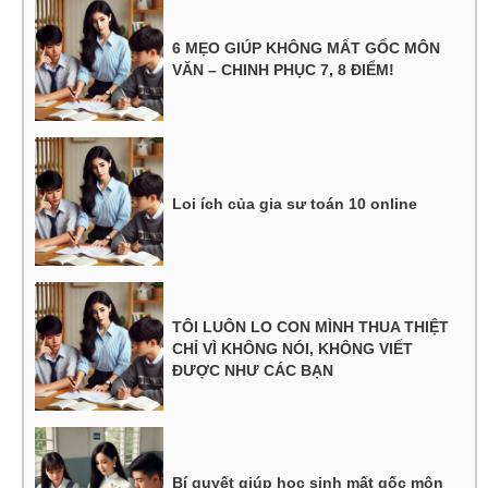
6 MẸO GIÚP KHÔNG MẤT GỐC MÔN
VĂN – CHINH PHỤC 7, 8 ĐIỂM!
Loi ích của gia sư toán 10 online
TÔI LUÔN LO CON MÌNH THUA THIỆT
CHỈ VÌ KHÔNG NÓI, KHÔNG VIẾT
ĐƯỢC NHƯ CÁC BẠN
Bí quyết giúp học sinh mất gốc môn