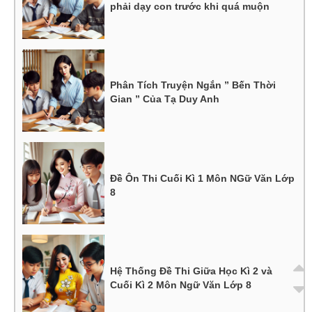
phải dạy con trước khi quá muộn
Phân Tích Truyện Ngắn ” Bến Thời
Gian ” Của Tạ Duy Anh
Đề Ôn Thi Cuối Kì 1 Môn NGữ Văn Lớp
8
Hệ Thống Đề Thi Giữa Học Kì 2 và
Cuối Kì 2 Môn Ngữ Văn Lớp 8