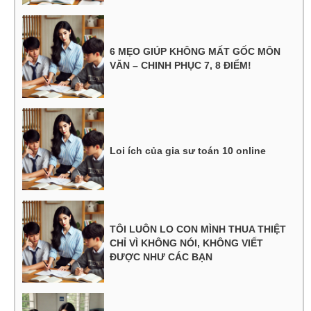
6 MẸO GIÚP KHÔNG MẤT GỐC MÔN
VĂN – CHINH PHỤC 7, 8 ĐIỂM!
Loi ích của gia sư toán 10 online
TÔI LUÔN LO CON MÌNH THUA THIỆT
CHỈ VÌ KHÔNG NÓI, KHÔNG VIẾT
ĐƯỢC NHƯ CÁC BẠN