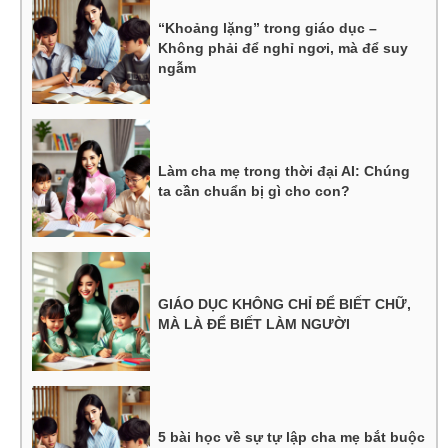
“Khoảng lặng” trong giáo dục –
Không phải để nghỉ ngơi, mà để suy
ngẫm
Làm cha mẹ trong thời đại AI: Chúng
ta cần chuẩn bị gì cho con?
GIÁO DỤC KHÔNG CHỈ ĐỂ BIẾT CHỮ,
MÀ LÀ ĐỂ BIẾT LÀM NGƯỜI
5 bài học về sự tự lập cha mẹ bắt buộc