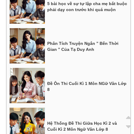
5 bài học về sự tự lập cha mẹ bắt buộc
phải dạy con trước khi quá muộn
Phân Tích Truyện Ngắn ” Bến Thời
Gian ” Của Tạ Duy Anh
Đề Ôn Thi Cuối Kì 1 Môn NGữ Văn Lớp
8
Hệ Thống Đề Thi Giữa Học Kì 2 và
Cuối Kì 2 Môn Ngữ Văn Lớp 8