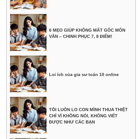
6 MẸO GIÚP KHÔNG MẤT GỐC MÔN
VĂN – CHINH PHỤC 7, 8 ĐIỂM!
Loi ích của gia sư toán 10 online
TÔI LUÔN LO CON MÌNH THUA THIỆT
CHỈ VÌ KHÔNG NÓI, KHÔNG VIẾT
ĐƯỢC NHƯ CÁC BẠN