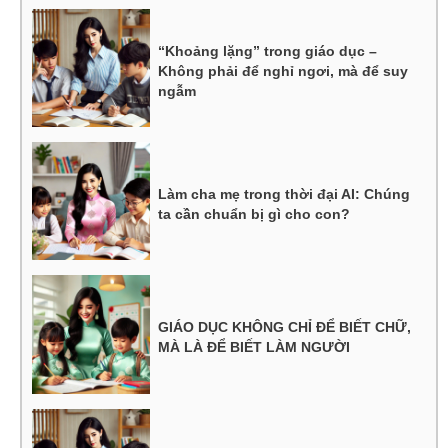
“Khoảng lặng” trong giáo dục –
Không phải để nghỉ ngơi, mà để suy
ngẫm
Làm cha mẹ trong thời đại AI: Chúng
ta cần chuẩn bị gì cho con?
GIÁO DỤC KHÔNG CHỈ ĐỂ BIẾT CHỮ,
MÀ LÀ ĐỂ BIẾT LÀM NGƯỜI