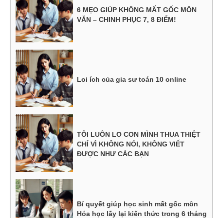
6 MẸO GIÚP KHÔNG MẤT GỐC MÔN
VĂN – CHINH PHỤC 7, 8 ĐIỂM!
Loi ích của gia sư toán 10 online
TÔI LUÔN LO CON MÌNH THUA THIỆT
CHỈ VÌ KHÔNG NÓI, KHÔNG VIẾT
ĐƯỢC NHƯ CÁC BẠN
Bí quyết giúp học sinh mất gốc môn
Hóa học lấy lại kiến thức trong 6 tháng