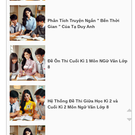
Phân Tích Truyện Ngắn ” Bến Thời
Gian ” Của Tạ Duy Anh
Đề Ôn Thi Cuối Kì 1 Môn NGữ Văn Lớp
8
Hệ Thống Đề Thi Giữa Học Kì 2 và
Cuối Kì 2 Môn Ngữ Văn Lớp 8