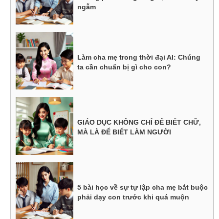
ngẫm
Làm cha mẹ trong thời đại AI: Chúng
ta cần chuẩn bị gì cho con?
GIÁO DỤC KHÔNG CHỈ ĐỂ BIẾT CHỮ,
MÀ LÀ ĐỂ BIẾT LÀM NGƯỜI
5 bài học về sự tự lập cha mẹ bắt buộc
phải dạy con trước khi quá muộn