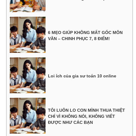
6 MẸO GIÚP KHÔNG MẤT GỐC MÔN
VĂN – CHINH PHỤC 7, 8 ĐIỂM!
Loi ích của gia sư toán 10 online
TÔI LUÔN LO CON MÌNH THUA THIỆT
CHỈ VÌ KHÔNG NÓI, KHÔNG VIẾT
ĐƯỢC NHƯ CÁC BẠN