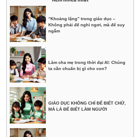
“Khoảng lặng” trong giáo dục –
Không phải để nghỉ ngơi, mà để suy
ngẫm
Làm cha mẹ trong thời đại AI: Chúng
ta cần chuẩn bị gì cho con?
GIÁO DỤC KHÔNG CHỈ ĐỂ BIẾT CHỮ,
MÀ LÀ ĐỂ BIẾT LÀM NGƯỜI