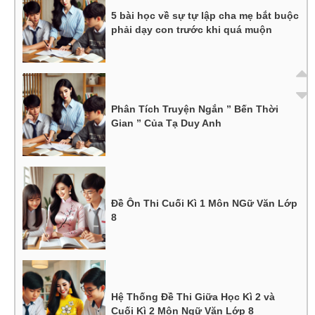
5 bài học về sự tự lập cha mẹ bắt buộc
phải dạy con trước khi quá muộn
Phân Tích Truyện Ngắn ” Bến Thời
Gian ” Của Tạ Duy Anh
Đề Ôn Thi Cuối Kì 1 Môn NGữ Văn Lớp
8
Hệ Thống Đề Thi Giữa Học Kì 2 và
Cuối Kì 2 Môn Ngữ Văn Lớp 8