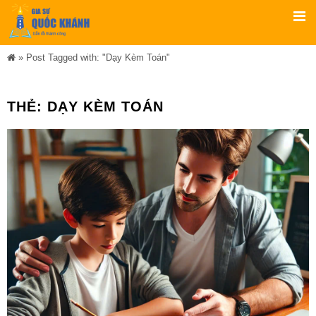
»
Post Tagged with: "Dạy Kèm Toán"
THẺ:
DẠY KÈM TOÁN