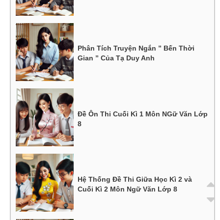
Phân Tích Truyện Ngắn ” Bến Thời
Gian ” Của Tạ Duy Anh
Đề Ôn Thi Cuối Kì 1 Môn NGữ Văn Lớp
8
Hệ Thống Đề Thi Giữa Học Kì 2 và
Cuối Kì 2 Môn Ngữ Văn Lớp 8