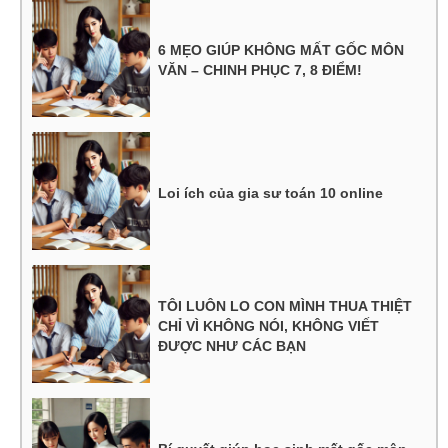
6 MẸO GIÚP KHÔNG MẤT GỐC MÔN
VĂN – CHINH PHỤC 7, 8 ĐIỂM!
Loi ích của gia sư toán 10 online
TÔI LUÔN LO CON MÌNH THUA THIỆT
CHỈ VÌ KHÔNG NÓI, KHÔNG VIẾT
ĐƯỢC NHƯ CÁC BẠN