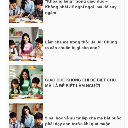
“Khoảng lặng” trong giáo dục –
Không phải để nghỉ ngơi, mà để suy
ngẫm
Làm cha mẹ trong thời đại AI: Chúng
ta cần chuẩn bị gì cho con?
GIÁO DỤC KHÔNG CHỈ ĐỂ BIẾT CHỮ,
MÀ LÀ ĐỂ BIẾT LÀM NGƯỜI
5 bài học về sự tự lập cha mẹ bắt buộc
phải dạy con trước khi quá muộn