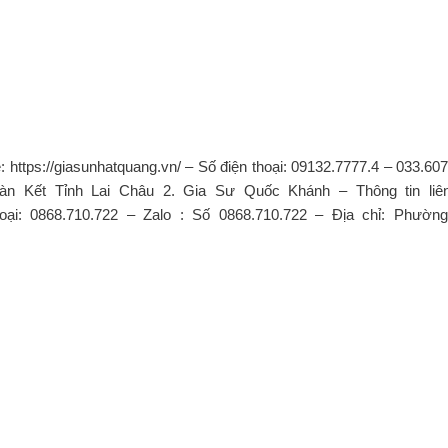
: https://giasunhatquang.vn/ – Số điện thoại: 09132.7777.4 – 033.60
àn Kết Tỉnh Lai Châu 2. Gia Sư Quốc Khánh – Thông tin liê
thoại: 0868.710.722 – Zalo : Số 0868.710.722 – Địa chỉ: Phườn