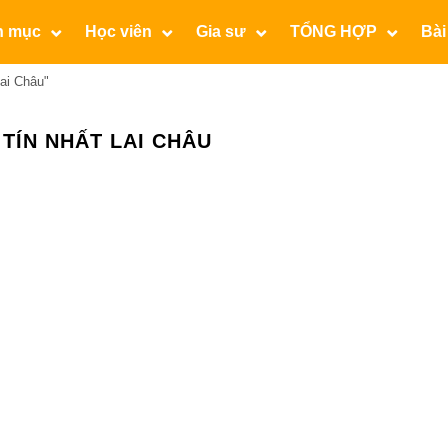
n mục
Học viên
Gia sư
TỔNG HỢP
Bài
ai Châu"
TÍN NHẤT LAI CHÂU