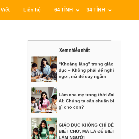
 Viết
Liên hệ
64 TỈNH
34 TỈNH
Xem nhiều nhất
“Khoảng lặng” trong giáo
dục – Không phải để nghỉ
ngơi, mà để suy ngẫm
Làm cha mẹ trong thời đại
AI: Chúng ta cần chuẩn bị
gì cho con?
GIÁO DỤC KHÔNG CHỈ ĐỂ
BIẾT CHỮ, MÀ LÀ ĐỂ BIẾT
LÀM NGƯỜI