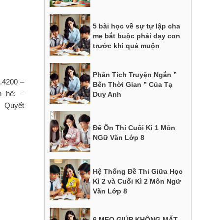
5 bài học về sự tự lập cha
mẹ bắt buộc phải dạy con
trước khi quá muộn
Phân Tích Truyện Ngắn ”
7.4200 –
Bến Thời Gian ” Của Tạ
n hệ: –
Duy Anh
g Quyết
Đề Ôn Thi Cuối Kì 1 Môn
NGữ Văn Lớp 8
Hệ Thống Đề Thi Giữa Học
Kì 2 và Cuối Kì 2 Môn Ngữ
Văn Lớp 8
6 MẸO GIÚP KHÔNG MẤT