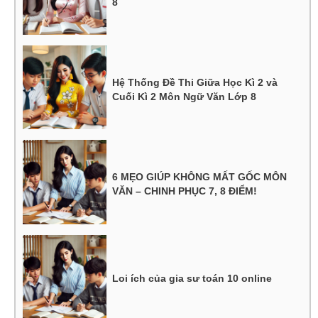
8
Hệ Thống Đề Thi Giữa Học Kì 2 và
Cuối Kì 2 Môn Ngữ Văn Lớp 8
6 MẸO GIÚP KHÔNG MẤT GỐC MÔN
VĂN – CHINH PHỤC 7, 8 ĐIỂM!
Loi ích của gia sư toán 10 online