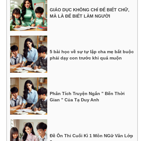
GIÁO DỤC KHÔNG CHỈ ĐỂ BIẾT CHỮ,
MÀ LÀ ĐỂ BIẾT LÀM NGƯỜI
5 bài học về sự tự lập cha mẹ bắt buộc
phải dạy con trước khi quá muộn
Phân Tích Truyện Ngắn ” Bến Thời
Gian ” Của Tạ Duy Anh
Đề Ôn Thi Cuối Kì 1 Môn NGữ Văn Lớp