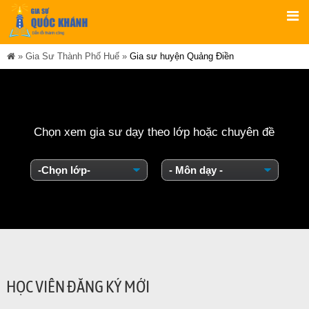
»
Gia Sư Thành Phố Huế
»
Gia sư huyện Quảng Điền
Chọn xem gia sư dạy theo lớp hoặc chuyên đề
HỌC VIÊN ĐĂNG KÝ MỚI