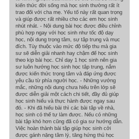
kiến thức đời sống mà học sinh thường rất ít
trao đổi với cha mẹ. Yếu tố này rất quan trọng
và giúp được rất nhiều cho các em học sinh
nhút nhát. - Nội dung bài học được điều chỉnh
phù hợp ngay với học sinh như tốc độ dạy
học, nội dung trọng tâm, sự tập trung và mục
đích. Tùy thuộc vào mức độ tiếp thu mà gia
sư sẽ diễn giải nhanh hay chậm để học sinh
theo kịp bài học. Chỉ dạy 1 học sinh nên gia
sư luôn hướng học sinh học tập trung, nắm
được kiến thức trọng tâm và đáp ứng được
yêu cầu từ phía người học. - Những vướng
mắc, những nội dung chưa hiểu trên lớp sẽ
được diễn giải một cách chi tiết, đầy đủ giúp
học sinh hiểu và thực hành được ngay sau
đó. - Khi đã hiểu bài thì các bài tập về nhà,
học sinh có thể tự làm được. Nếu có những
bài tập khó hơn cũng đã có gia sư hướng dẫn.
Việc hoàn thành bài tập giúp học sinh cởi
được gánh nặng tâm lý, tăng hứng thú học