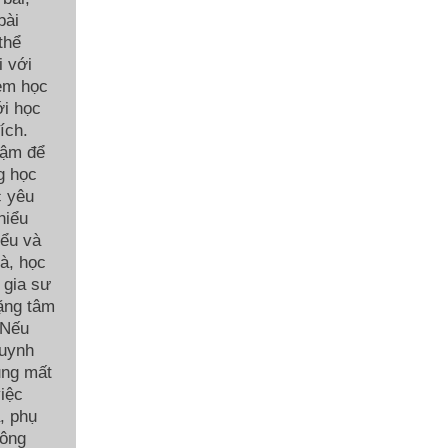
bài
thể
i với
 em học
ới học
ích.
hậm để
g học
c yêu
hiểu
iểu và
hà, học
 gia sư
ặng tâm
 Nếu
huynh
ũng mất
việc
, phụ
hông