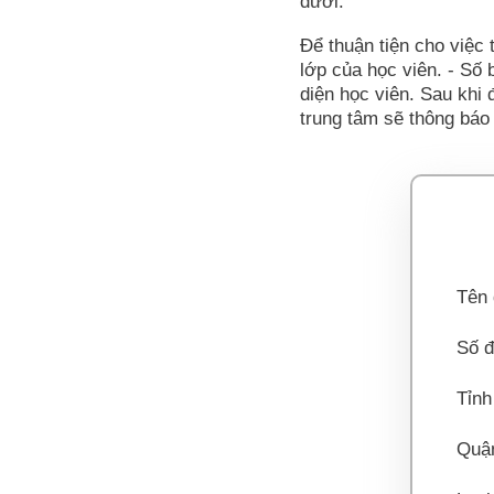
dưới.
Để thuận tiện cho việc 
lớp của học viên. - Số b
diện học viên. Sau khi 
trung tâm sẽ thông báo 
Tên 
Số đ
Tỉnh
Quậ