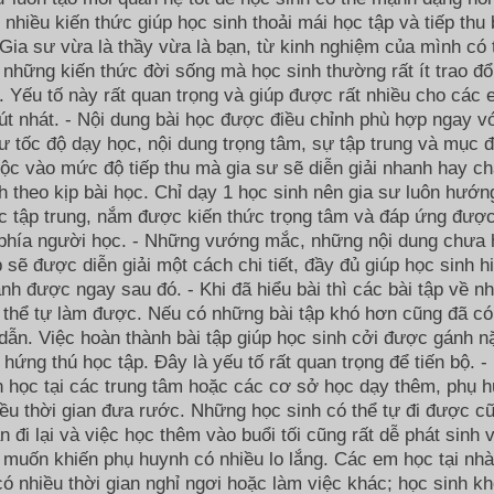
i nhiều kiến thức giúp học sinh thoải mái học tập và tiếp thu 
Gia sư vừa là thầy vừa là bạn, từ kinh nghiệm của mình có 
 những kiến thức đời sống mà học sinh thường rất ít trao đổ
 Yếu tố này rất quan trọng và giúp được rất nhiều cho các
út nhát. - Nội dung bài học được điều chỉnh phù hợp ngay v
ư tốc độ dạy học, nội dung trọng tâm, sự tập trung và mục đ
ộc vào mức độ tiếp thu mà gia sư sẽ diễn giải nhanh hay c
h theo kịp bài học. Chỉ dạy 1 học sinh nên gia sư luôn hướn
c tập trung, nắm được kiến thức trọng tâm và đáp ứng đượ
 phía người học. - Những vướng mắc, những nội dung chưa 
p sẽ được diễn giải một cách chi tiết, đầy đủ giúp học sinh h
nh được ngay sau đó. - Khi đã hiểu bài thì các bài tập về n
 thể tự làm được. Nếu có những bài tập khó hơn cũng đã có
ẫn. Việc hoàn thành bài tập giúp học sinh cởi được gánh n
g hứng thú học tập. Đây là yếu tố rất quan trọng để tiến bộ. -
 học tại các trung tâm hoặc các cơ sở học dạy thêm, phụ 
ều thời gian đưa rước. Những học sinh có thể tự đi được c
an đi lại và việc học thêm vào buổi tối cũng rất dễ phát sinh 
 muốn khiến phụ huynh có nhiều lo lắng. Các em học tại nhà
ó nhiều thời gian nghỉ ngơi hoặc làm việc khác; học sinh k