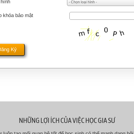
 hình
p khóa bảo mật
NHỮNG LỢI ÍCH CỦA VIỆC HỌC GIA SƯ
ư luôn tạo mối quan hệ tốt để học sinh có thể mạnh dạng hỏi 