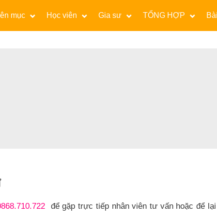
ên mục
Học viên
Gia sư
TỔNG HỢP
Bài
Ư
0868.710.722
để gặp trực tiếp nhân viên tư vấn hoặc để lại