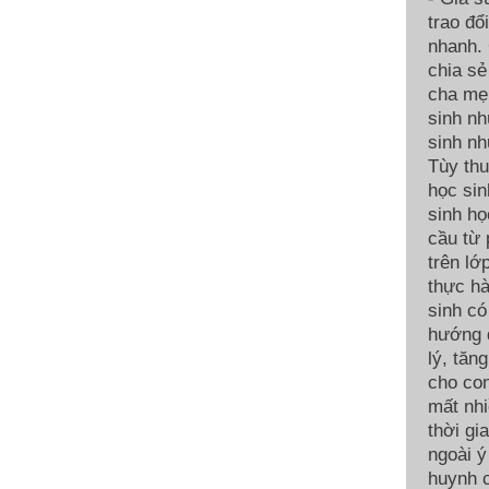
trao đổ
nhanh. 
chia sẻ
cha mẹ.
sinh nh
sinh nh
Tùy thu
học sin
sinh họ
cầu từ
trên lớ
thực hà
sinh có
hướng d
lý, tăn
cho con
mất nhi
thời gi
ngoài ý
huynh c