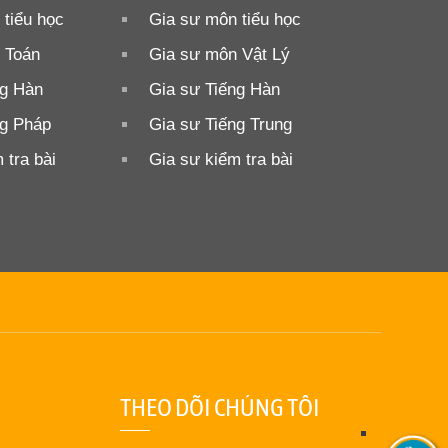
tiểu học
Gia sư môn tiểu học
 Toán
Gia sư môn Vật Lý
ng Hàn
Gia sư Tiếng Hàn
ng Pháp
Gia sư Tiếng Trung
 tra bài
Gia sư kiểm tra bài
THEO DÕI CHÚNG TÔI