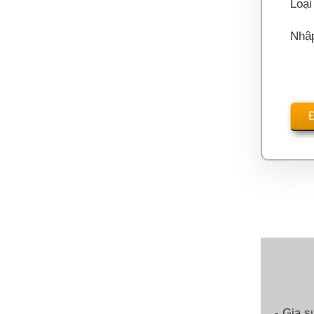
Loại
Nhậ
- Gia s