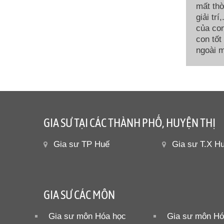
mất thờ
giải tr
của con
con tốt
ngoài m
GIA SƯ TẠI CÁC THÀNH PHỐ, HUYỆN THỊ
Gia sư TP Huế
Gia sư T.X H
GIA SƯ CÁC MÔN
Gia sư môn Hóa học
Gia sư môn Hó