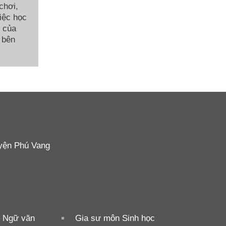
chơi,
việc học
c của
 bên
yện Phú Vang
 Ngữ văn
Gia sư môn Sinh học