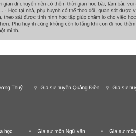
i gian di chuyển nên có thêm thời gian học bài, làm bài, vui 
í,... - Học tại nhà, phụ huynh có thể theo dõi, quan sát được 
, theo sát được tình hình học tập giúp chăm lo cho việc họ
 hơn. Phụ huynh cũng không còn lo lắng khi con đi học thêm
ột mình.
ương Thuỷ
Gia sư huyện Quảng Điền
Gia sư hu
a học
Gia sư môn Ngữ văn
Gia sư môn