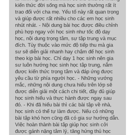
kiến thức đời sống mà học sinh thường rất ít
trao đổi với cha mẹ. Yếu tố này rất quan trọng
và giúp được rất nhiều cho các em học sinh
nhút nhát. - Nội dung bài học được điều chỉnh
phù hợp ngay với học sinh như tốc độ dạy
học, nội dung trọng tâm, sự tập trung và mục
đích. Tùy thuộc vào mức độ tiếp thu mà gia
sư sẽ diễn giải nhanh hay chậm để học sinh
theo kịp bài học. Chỉ dạy 1 học sinh nên gia
sư luôn hướng học sinh học tập trung, nắm
được kiến thức trọng tâm và đáp ứng được
yêu cầu từ phía người học. - Những vướng
mắc, những nội dung chưa hiểu trên lớp sẽ
được diễn giải một cách chi tiết, đầy đủ giúp
học sinh hiểu và thực hành được ngay sau
đó. - Khi đã hiểu bài thì các bài tập về nhà,
học sinh có thể tự làm được. Nếu có những
bài tập khó hơn cũng đã có gia sư hướng dẫn.
Việc hoàn thành bài tập giúp học sinh cởi
được gánh nặng tâm lý, tăng hứng thú học