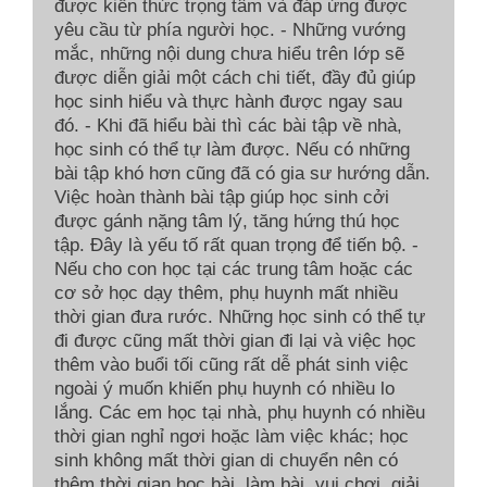
được kiến thức trọng tâm và đáp ứng được
yêu cầu từ phía người học. - Những vướng
mắc, những nội dung chưa hiểu trên lớp sẽ
được diễn giải một cách chi tiết, đầy đủ giúp
học sinh hiểu và thực hành được ngay sau
đó. - Khi đã hiểu bài thì các bài tập về nhà,
học sinh có thể tự làm được. Nếu có những
bài tập khó hơn cũng đã có gia sư hướng dẫn.
Việc hoàn thành bài tập giúp học sinh cởi
được gánh nặng tâm lý, tăng hứng thú học
tập. Đây là yếu tố rất quan trọng để tiến bộ. -
Nếu cho con học tại các trung tâm hoặc các
cơ sở học dạy thêm, phụ huynh mất nhiều
thời gian đưa rước. Những học sinh có thể tự
đi được cũng mất thời gian đi lại và việc học
thêm vào buổi tối cũng rất dễ phát sinh việc
ngoài ý muốn khiến phụ huynh có nhiều lo
lắng. Các em học tại nhà, phụ huynh có nhiều
thời gian nghỉ ngơi hoặc làm việc khác; học
sinh không mất thời gian di chuyển nên có
thêm thời gian học bài, làm bài, vui chơi, giải