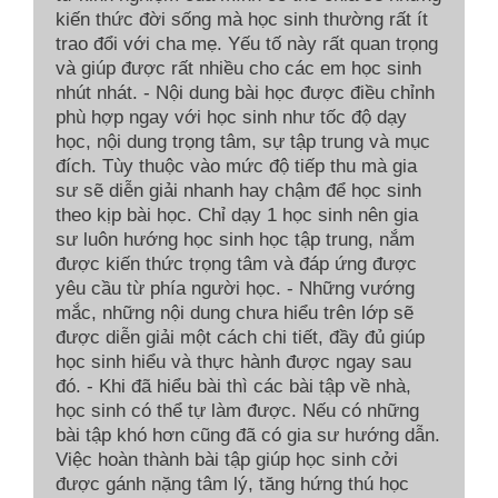
kiến thức đời sống mà học sinh thường rất ít
trao đổi với cha mẹ. Yếu tố này rất quan trọng
và giúp được rất nhiều cho các em học sinh
nhút nhát. - Nội dung bài học được điều chỉnh
phù hợp ngay với học sinh như tốc độ dạy
học, nội dung trọng tâm, sự tập trung và mục
đích. Tùy thuộc vào mức độ tiếp thu mà gia
sư sẽ diễn giải nhanh hay chậm để học sinh
theo kịp bài học. Chỉ dạy 1 học sinh nên gia
sư luôn hướng học sinh học tập trung, nắm
được kiến thức trọng tâm và đáp ứng được
yêu cầu từ phía người học. - Những vướng
mắc, những nội dung chưa hiểu trên lớp sẽ
được diễn giải một cách chi tiết, đầy đủ giúp
học sinh hiểu và thực hành được ngay sau
đó. - Khi đã hiểu bài thì các bài tập về nhà,
học sinh có thể tự làm được. Nếu có những
bài tập khó hơn cũng đã có gia sư hướng dẫn.
Việc hoàn thành bài tập giúp học sinh cởi
được gánh nặng tâm lý, tăng hứng thú học