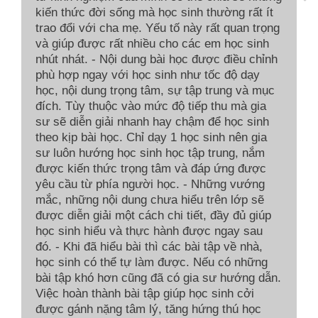
kiến thức đời sống mà học sinh thường rất ít
trao đổi với cha mẹ. Yếu tố này rất quan trọng
và giúp được rất nhiều cho các em học sinh
nhút nhát. - Nội dung bài học được điều chỉnh
phù hợp ngay với học sinh như tốc độ dạy
học, nội dung trọng tâm, sự tập trung và mục
đích. Tùy thuộc vào mức độ tiếp thu mà gia
sư sẽ diễn giải nhanh hay chậm để học sinh
theo kịp bài học. Chỉ dạy 1 học sinh nên gia
sư luôn hướng học sinh học tập trung, nắm
được kiến thức trọng tâm và đáp ứng được
yêu cầu từ phía người học. - Những vướng
mắc, những nội dung chưa hiểu trên lớp sẽ
được diễn giải một cách chi tiết, đầy đủ giúp
học sinh hiểu và thực hành được ngay sau
đó. - Khi đã hiểu bài thì các bài tập về nhà,
học sinh có thể tự làm được. Nếu có những
bài tập khó hơn cũng đã có gia sư hướng dẫn.
Việc hoàn thành bài tập giúp học sinh cởi
được gánh nặng tâm lý, tăng hứng thú học