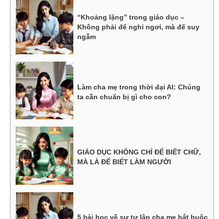
“Khoảng lặng” trong giáo dục –
Không phải để nghỉ ngơi, mà để suy
ngẫm
Làm cha mẹ trong thời đại AI: Chúng
ta cần chuẩn bị gì cho con?
GIÁO DỤC KHÔNG CHỈ ĐỂ BIẾT CHỮ,
MÀ LÀ ĐỂ BIẾT LÀM NGƯỜI
5 bài học về sự tự lập cha mẹ bắt buộc