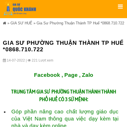
»
GIA SƯ HUẾ
»
Gia Sư Phường Thuận Thành TP Huế *0868.710.722
GIA SƯ PHƯỜNG THUẬN THÀNH TP HUẾ
*0868.710.722
14-07-2022 |
221 Lượt xem
Facebook ,
Page
,
Zalo
TRUNG TÂM
GIA SƯ PHƯỜNG THUẬN THÀNH THÀNH
PHỐ HUẾ
CÓ 3 SỨ MỆNH:
Góp phần nâng cao chất lượng giáo dục
của Việt Nam thông qua việc dạy kèm tại
nhà và dạy kèm online