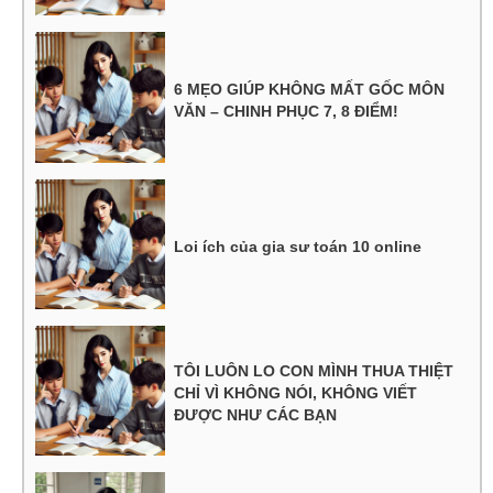
6 MẸO GIÚP KHÔNG MẤT GỐC MÔN
VĂN – CHINH PHỤC 7, 8 ĐIỂM!
Loi ích của gia sư toán 10 online
TÔI LUÔN LO CON MÌNH THUA THIỆT
CHỈ VÌ KHÔNG NÓI, KHÔNG VIẾT
ĐƯỢC NHƯ CÁC BẠN