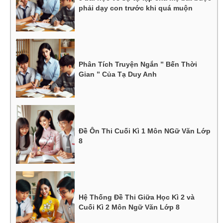
phải dạy con trước khi quá muộn
Phân Tích Truyện Ngắn ” Bến Thời
Gian ” Của Tạ Duy Anh
Đề Ôn Thi Cuối Kì 1 Môn NGữ Văn Lớp
8
Hệ Thống Đề Thi Giữa Học Kì 2 và
Cuối Kì 2 Môn Ngữ Văn Lớp 8