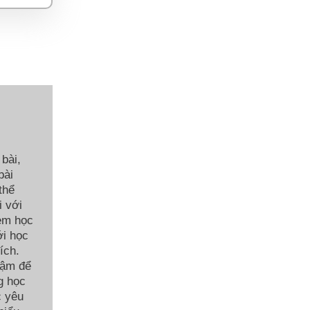
bài,
bài
thể
i với
 em học
ới học
ích.
hậm để
g học
c yêu