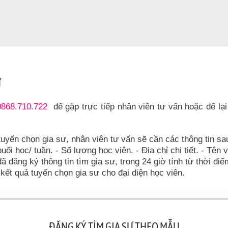
Ư
0868.710.722
để gặp trực tiếp nhân viên tư vấn hoặc để lại
tuyển chọn gia sư, nhân viên tư vấn sẽ cần các thông tin sa
uổi học/ tuần. - Số lượng học viên. - Địa chỉ chi tiết. - Tên 
đã đăng ký thông tin tìm gia sư, trong 24 giờ tính từ thời đi
kết quả tuyển chọn gia sư cho đại diện học viên.
ĐĂNG KÝ TÌM GIA SƯ THEO MẪU