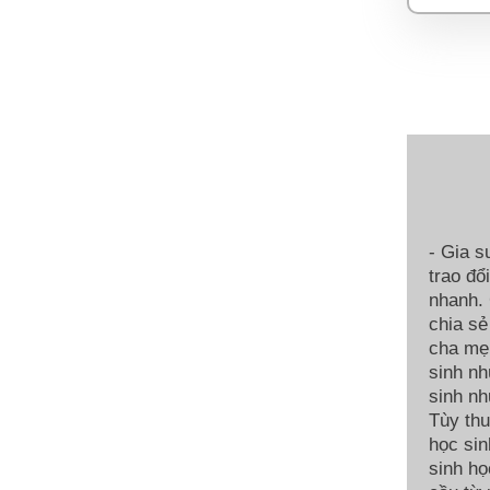
- Gia s
trao đổ
nhanh. 
chia sẻ
cha mẹ.
sinh nh
sinh nh
Tùy thu
học sin
sinh họ