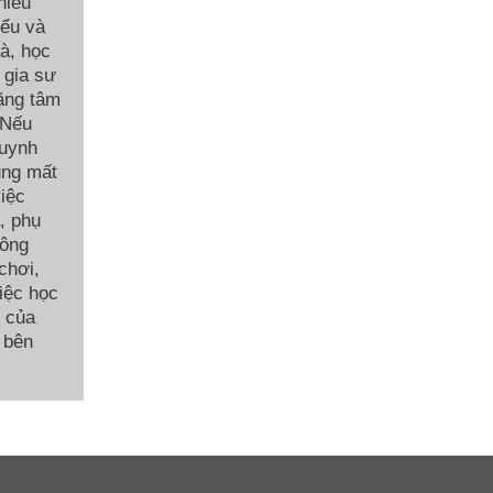
hiểu
iểu và
hà, học
 gia sư
ặng tâm
 Nếu
huynh
ũng mất
việc
, phụ
hông
chơi,
việc học
c của
 bên