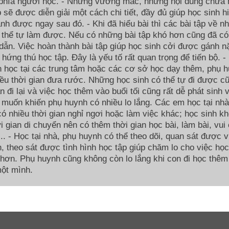
 phía người học. - Những vướng mắc, những nội dung chưa 
p sẽ được diễn giải một cách chi tiết, đầy đủ giúp học sinh h
nh được ngay sau đó. - Khi đã hiểu bài thì các bài tập về n
 thể tự làm được. Nếu có những bài tập khó hơn cũng đã có
ẫn. Việc hoàn thành bài tập giúp học sinh cởi được gánh n
g hứng thú học tập. Đây là yếu tố rất quan trọng để tiến bộ. -
 học tại các trung tâm hoặc các cơ sở học dạy thêm, phụ 
ều thời gian đưa rước. Những học sinh có thể tự đi được c
an đi lại và việc học thêm vào buổi tối cũng rất dễ phát sinh 
 muốn khiến phụ huynh có nhiều lo lắng. Các em học tại nhà
ó nhiều thời gian nghỉ ngơi hoặc làm việc khác; học sinh k
i gian di chuyển nên có thêm thời gian học bài, làm bài, vui 
í,... - Học tại nhà, phụ huynh có thể theo dõi, quan sát được 
, theo sát được tình hình học tập giúp chăm lo cho việc họ
 hơn. Phụ huynh cũng không còn lo lắng khi con đi học thêm
ột mình.