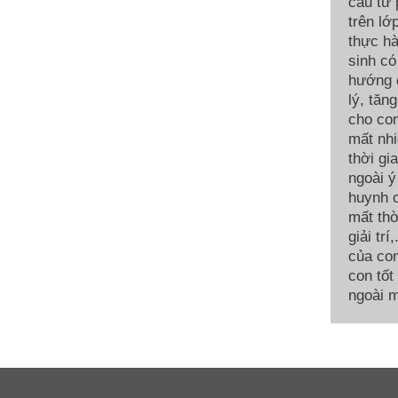
cầu từ
trên lớ
thực hà
sinh có
hướng d
lý, tăn
cho con
mất nhi
thời gi
ngoài ý
huynh c
mất thờ
giải tr
của con
con tốt
ngoài m