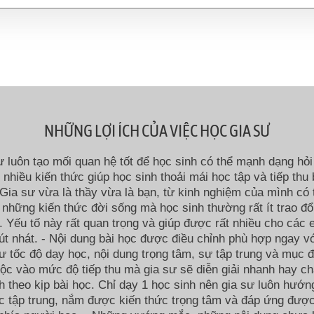
NHỮNG LỢI ÍCH CỦA VIỆC HỌC GIA SƯ
ư luôn tạo mối quan hệ tốt để học sinh có thể mạnh dạng hỏi 
i nhiều kiến thức giúp học sinh thoải mái học tập và tiếp thu 
Gia sư vừa là thầy vừa là bạn, từ kinh nghiệm của mình có 
 những kiến thức đời sống mà học sinh thường rất ít trao đổ
 Yếu tố này rất quan trọng và giúp được rất nhiều cho các
út nhát. - Nội dung bài học được điều chỉnh phù hợp ngay v
ư tốc độ dạy học, nội dung trọng tâm, sự tập trung và mục đ
ộc vào mức độ tiếp thu mà gia sư sẽ diễn giải nhanh hay c
h theo kịp bài học. Chỉ dạy 1 học sinh nên gia sư luôn hướn
c tập trung, nắm được kiến thức trọng tâm và đáp ứng đượ