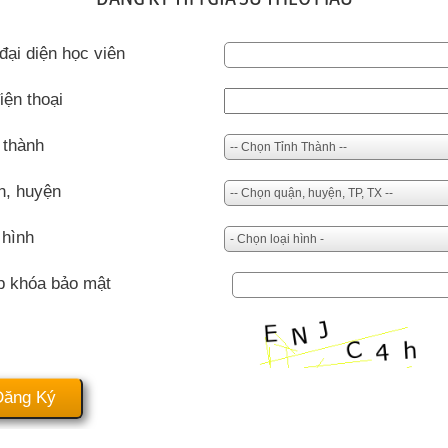
đại diện học viên
iện thoại
 thành
n, huyện
 hình
p khóa bảo mật