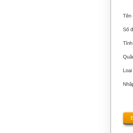
Tên 
Số đ
Tỉnh
Quậ
Loại
Nhậ