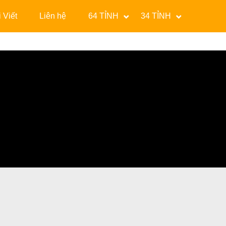
 Viết
Liên hệ
64 TỈNH
34 TỈNH