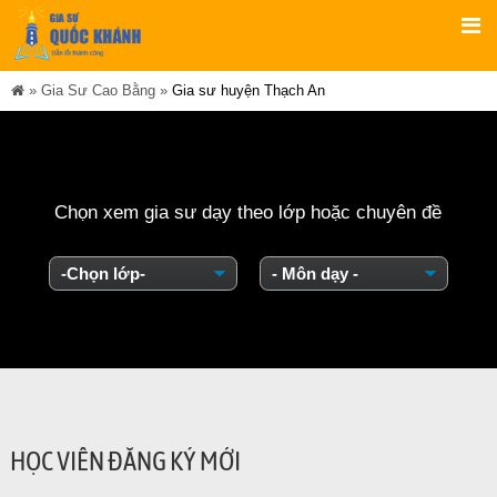
»
Gia Sư Cao Bằng
»
Gia sư huyện Thạch An
Chọn xem gia sư dạy theo lớp hoặc chuyên đề
HỌC VIÊN ĐĂNG KÝ MỚI