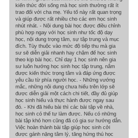
kiến thức đời sống mà học sinh thường rất ít
trao đổi với cha mẹ. Yếu tố này rất quan trọng
và giúp được rất nhiều cho các em học sinh
nhút nhát. - Nội dung bài học được điều chỉnh
phù hợp ngay với học sinh như tốc độ dạy
học, nội dung trọng tâm, sự tập trung và mục
đích. Tùy thuộc vào mức độ tiếp thu mà gia
sư sẽ diễn giải nhanh hay chậm để học sinh
theo kịp bài học. Chỉ dạy 1 học sinh nên gia
sư luôn hướng học sinh học tập trung, nắm
được kiến thức trọng tâm và đáp ứng được
yêu cầu từ phía người học. - Những vướng
mắc, những nội dung chưa hiểu trên lớp sẽ
được diễn giải một cách chi tiết, đầy đủ giúp
học sinh hiểu và thực hành được ngay sau
đó. - Khi đã hiểu bài thì các bài tập về nhà,
học sinh có thể tự làm được. Nếu có những
bài tập khó hơn cũng đã có gia sư hướng dẫn.
Việc hoàn thành bài tập giúp học sinh cởi
được gánh nặng tâm lý, tăng hứng thú học