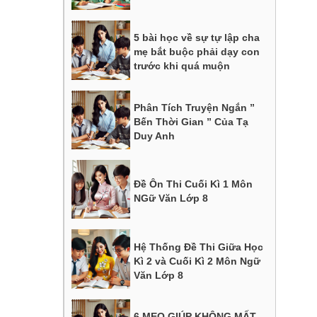
5 bài học về sự tự lập cha
mẹ bắt buộc phải dạy con
trước khi quá muộn
Phân Tích Truyện Ngắn ”
Bến Thời Gian ” Của Tạ
Duy Anh
Đề Ôn Thi Cuối Kì 1 Môn
NGữ Văn Lớp 8
Hệ Thống Đề Thi Giữa Học
Kì 2 và Cuối Kì 2 Môn Ngữ
Văn Lớp 8
6 MẸO GIÚP KHÔNG MẤT