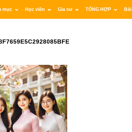
n mục
Học viên
Gia sư
TỔNG HỢP
Bài
8F7659E5C2928085BFE