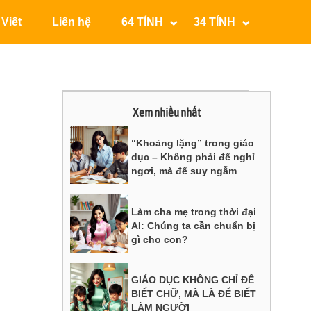
 Viết
Liên hệ
64 TỈNH
34 TỈNH
Xem nhiều nhất
“Khoảng lặng” trong giáo
dục – Không phải để nghỉ
ngơi, mà để suy ngẫm
Làm cha mẹ trong thời đại
AI: Chúng ta cần chuẩn bị
gì cho con?
GIÁO DỤC KHÔNG CHỈ ĐỂ
BIẾT CHỮ, MÀ LÀ ĐỂ BIẾT
LÀM NGƯỜI