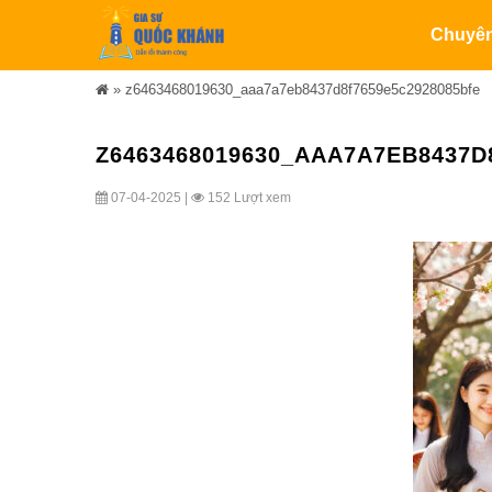
Chuyê
»
z6463468019630_aaa7a7eb8437d8f7659e5c2928085bfe
Z6463468019630_AAA7A7EB8437D
07-04-2025 |
152 Lượt xem