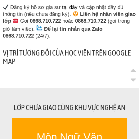
Đăng ký hồ sơ gia sư
tại đây
và cập nhật đầy đủ
thông tin (nếu chưa đăng ký).
Liên hệ nhân viên giao
lớp
Gọi
0868.710.722
hoặc
0868.710.722
(gọi trong
giờ làm việc).
Để lại tin nhắn qua Zalo
0868.710.722
(24/7).
VỊ TRÍ TƯƠNG ĐỐI CỦA HỌC VIÊN TRÊN GOOGLE
MAP
LỚP CHƯA GIAO CÙNG KHU VỰC NGHỆ AN
Môn Ngữ Văn