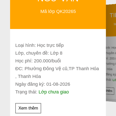
Mã lớp QK20265
T
M
Loại hình: Học trực tiếp
Loại hình: Họ
Lớp, chuyên đề: Lớp 8
Lớp, chuyên 
Học phí: 200
Học phí: 200.000/buổi
ĐC: Phường
ĐC: Phường Đông Vệ cũ,TP Thanh Hóa
Thanh Hóa
Ngày đăng ký
, Thanh Hóa
Trạng thái:
Lớ
Ngày đăng ký: 01-08-2026
Xem thêm
Trạng thái:
Lớp chưa giao
Xem thêm