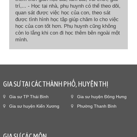
trí,... - Học tại nhà, phụ huynh có thể theo dõi,
quan sát được việc học của con, theo sát
được tình hình học tập giúp chăm lo cho việc
học của con tốt hơn. Phụ huynh cũng không
còn lo lắng khi con đi học thêm bên ngoài một
mình.
GIA SƯ TẠI CÁC THÀNH PHỐ, HUYỆN THỊ
Gia sư TP Thái Bình
Gia sư huyện Đông Hưng
Gia sư huyện Kiến Xương
Phường Thanh Bình
GIA SƯ CÁC MÔN