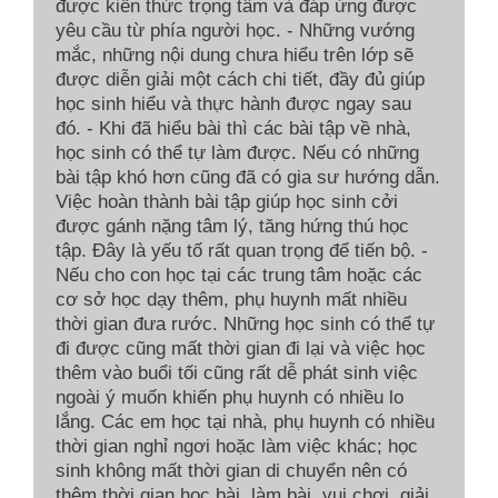
được kiến thức trọng tâm và đáp ứng được
yêu cầu từ phía người học. - Những vướng
mắc, những nội dung chưa hiểu trên lớp sẽ
được diễn giải một cách chi tiết, đầy đủ giúp
học sinh hiểu và thực hành được ngay sau
đó. - Khi đã hiểu bài thì các bài tập về nhà,
học sinh có thể tự làm được. Nếu có những
bài tập khó hơn cũng đã có gia sư hướng dẫn.
Việc hoàn thành bài tập giúp học sinh cởi
được gánh nặng tâm lý, tăng hứng thú học
tập. Đây là yếu tố rất quan trọng để tiến bộ. -
Nếu cho con học tại các trung tâm hoặc các
cơ sở học dạy thêm, phụ huynh mất nhiều
thời gian đưa rước. Những học sinh có thể tự
đi được cũng mất thời gian đi lại và việc học
thêm vào buổi tối cũng rất dễ phát sinh việc
ngoài ý muốn khiến phụ huynh có nhiều lo
lắng. Các em học tại nhà, phụ huynh có nhiều
thời gian nghỉ ngơi hoặc làm việc khác; học
sinh không mất thời gian di chuyển nên có
thêm thời gian học bài, làm bài, vui chơi, giải