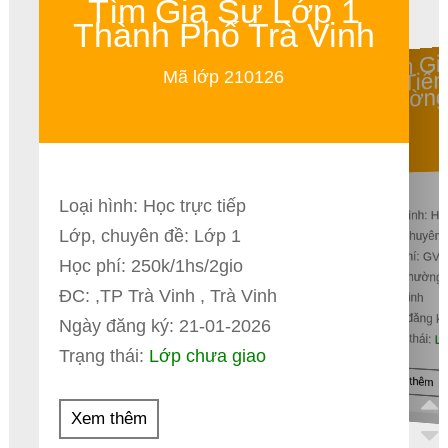
Tìm Gia Sư Lớp 1
Thành Phố Trà Vinh
Tìm G
Tiến
Mã lớp 210126
Phường
Loại hình: Học trực tiếp
Loại hình: Họ
Lớp, chuyên đề: Lớp 1
Lớp, chuyên 
Học phí: GV 
Học phí: 250k/1hs/2gio
ĐC: Phường 
ĐC: ,TP Trà Vinh , Trà Vinh
Bắc Ninh
Ngày đăng ký
Ngày đăng ký: 21-01-2026
Trạng thái:
Lớ
Trạng thái:
Lớp chưa giao
Xem thêm
Xem thêm