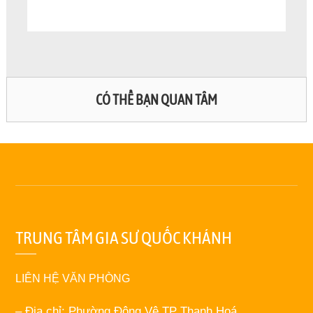
CÓ THỂ BẠN QUAN TÂM
TRUNG TÂM GIA SƯ QUỐC KHÁNH
LIÊN HỆ VĂN PHÒNG
– Địa chỉ: Phường Đông Vệ TP Thanh Hoá