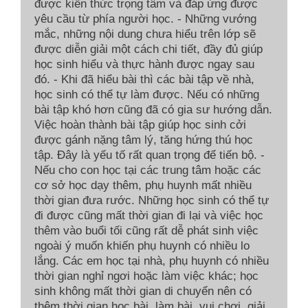
được kiến thức trọng tâm và đáp ứng được
yêu cầu từ phía người học. - Những vướng
mắc, những nội dung chưa hiểu trên lớp sẽ
được diễn giải một cách chi tiết, đầy đủ giúp
học sinh hiểu và thực hành được ngay sau
đó. - Khi đã hiểu bài thì các bài tập về nhà,
học sinh có thể tự làm được. Nếu có những
bài tập khó hơn cũng đã có gia sư hướng dẫn.
Việc hoàn thành bài tập giúp học sinh cởi
được gánh nặng tâm lý, tăng hứng thú học
tập. Đây là yếu tố rất quan trọng để tiến bộ. -
Nếu cho con học tại các trung tâm hoặc các
cơ sở học dạy thêm, phụ huynh mất nhiều
thời gian đưa rước. Những học sinh có thể tự
đi được cũng mất thời gian đi lại và việc học
thêm vào buổi tối cũng rất dễ phát sinh việc
ngoài ý muốn khiến phụ huynh có nhiều lo
lắng. Các em học tại nhà, phụ huynh có nhiều
thời gian nghỉ ngơi hoặc làm việc khác; học
sinh không mất thời gian di chuyển nên có
thêm thời gian học bài, làm bài, vui chơi, giải