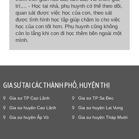
trí,... - Học tại nhà, phụ huynh có thể theo dõi,
quan sát được việc học của con, theo sát
được tình hình học tập giúp chăm lo cho việc
học của con tốt hơn. Phụ huynh cũng không
còn lo lắng khi con đi học thêm bên ngoài một
mình.
GIA SƯ TẠI CÁC THÀNH PHỐ, HUYỆN THỊ
Gia sư TP Cao Lãnh
Gia sư TP Sa Đec
Gia sư huyện Cao Lãnh
Gia sư huyện Lai Vung
Gia sư huyện Ấp Vò
Gia sư huyện Tháp Mười