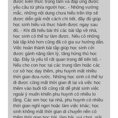
được kiến thức trọng tâm và đáp ứng được
yêu cầu từ phía người học. - Những vướng
mắc, những nội dung chưa hiểu trên lớp sẽ
được diễn giải một cách chi tiết, đầy đủ giúp
học sinh hiểu và thực hành được ngay sau
đó. - Khi đã hiểu bài thì các bài tập về nhà,
học sinh có thể tự làm được. Nếu có những
bài tập khó hơn cũng đã có gia sư hướng dẫn.
Việc hoàn thành bài tập giúp học sinh cởi
được gánh nặng tâm lý, tăng hứng thú học
tập. Đây là yếu tố rất quan trọng để tiến bộ. -
Nếu cho con học tại các trung tâm hoặc các
cơ sở học dạy thêm, phụ huynh mất nhiều
thời gian đưa rước. Những học sinh có thể tự
đi được cũng mất thời gian đi lại và việc học
thêm vào buổi tối cũng rất dễ phát sinh việc
ngoài ý muốn khiến phụ huynh có nhiều lo
lắng. Các em học tại nhà, phụ huynh có nhiều
thời gian nghỉ ngơi hoặc làm việc khác; học
sinh không mất thời gian di chuyển nên có
thêm thời gian học bài, làm bài, vui chơi, giải