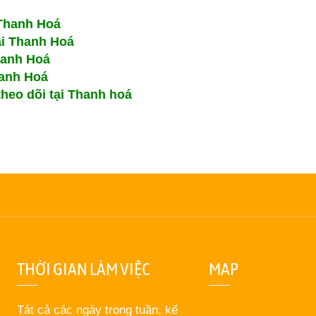
Thanh Hoá
ại Thanh Hoá
hanh Hoá
hanh Hoá
heo dõi tại Thanh hoá
THỜI GIAN LÀM VIỆC
MAP
Tát cả các ngày trong tuần, kể