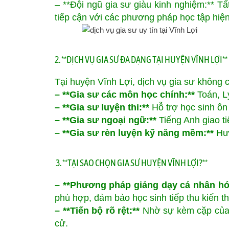
– **Đội ngũ gia sư giàu kinh nghiệm:** Tấ
tiếp cận với các phương pháp học tập hiện
2. **DỊCH VỤ GIA SƯ ĐA DẠNG TẠI HUYỆN VĨNH LỢI**
Tại huyện Vĩnh Lợi, dịch vụ gia sư không 
– **Gia sư các môn học chính:**
Toán, Lý
– **Gia sư luyện thi:**
Hỗ trợ học sinh ôn l
– **Gia sư ngoại ngữ:**
Tiếng Anh giao ti
– **Gia sư rèn luyện kỹ năng mềm:**
Hướ
3. **TẠI SAO CHỌN GIA SƯ HUYỆN VĨNH LỢI?**
– **Phương pháp giảng dạy cá nhân hó
phù hợp, đảm bảo học sinh tiếp thu kiến t
– **Tiến bộ rõ rệt:**
Nhờ sự kèm cặp của g
cử.