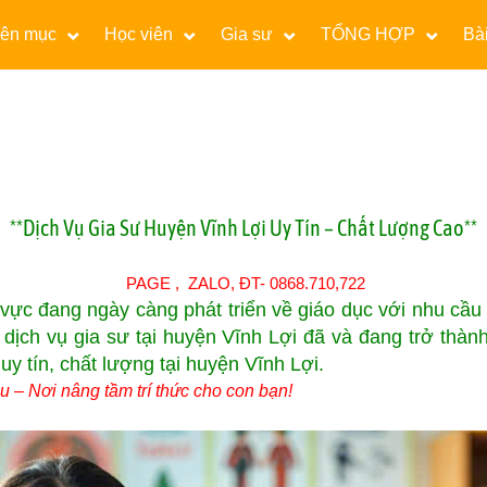
ên mục
Học viên
Gia sư
TỔNG HỢP
Bài
**Dịch Vụ Gia Sư Huyện Vĩnh Lợi Uy Tín – Chất Lượng Cao**
PAGE
,
ZALO
, ĐT- 0868.710,722
 vực đang ngày càng phát triển về giáo dục với nhu cầu
, dịch vụ gia sư tại huyện Vĩnh Lợi đã và đang trở thà
 uy tín, chất lượng tại huyện Vĩnh Lợi.
 – Nơi nâng tầm trí thức cho con bạn!