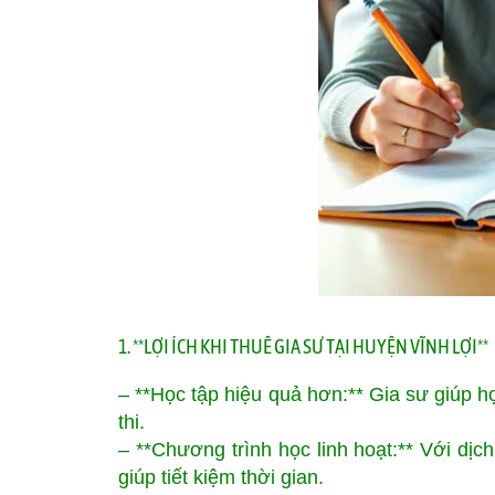
1. **LỢI ÍCH KHI THUÊ GIA SƯ TẠI HUYỆN VĨNH LỢI**
– **Học tập hiệu quả hơn:** Gia sư giúp họ
thi.
– **Chương trình học linh hoạt:** Với dịc
giúp tiết kiệm thời gian.