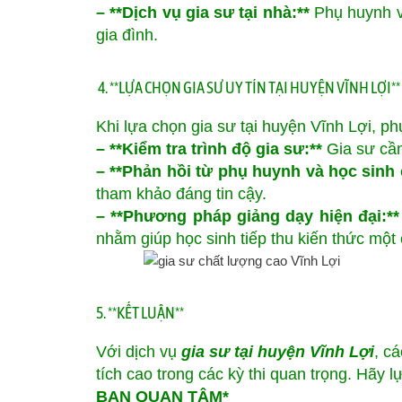
– **Dịch vụ gia sư tại nhà:**
Phụ huynh và
gia đình.
4. **LỰA CHỌN GIA SƯ UY TÍN TẠI HUYỆN VĨNH LỢI**
Khi lựa chọn gia sư tại huyện Vĩnh Lợi, p
– **Kiểm tra trình độ gia sư:**
Gia sư cần
– **Phản hồi từ phụ huynh và học sinh 
tham khảo đáng tin cậy.
– **Phương pháp giảng dạy hiện đại:**
nhằm giúp học sinh tiếp thu kiến thức một
5. **KẾT LUẬN**
Với dịch vụ
gia sư tại huyện Vĩnh Lợi
, c
tích cao trong các kỳ thi quan trọng. Hãy
BẠN QUAN TÂM*